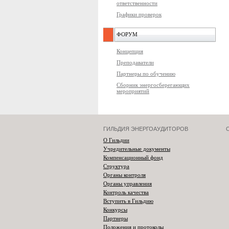
ответственности
Графики проверок
ФОРУМ
Концепция
Преподаватели
Партнеры по обучению
Сборник энергосберегающих
мероприятий
ГИЛЬДИЯ ЭНЕРГОАУДИТОРОВ
О Гильдии
Учредительные документы
Компенсационный фонд
Структура
Органы контроля
Органы управления
Контроль качества
Вступить в Гильдию
Конкурсы
Партнеры
Положения и протоколы