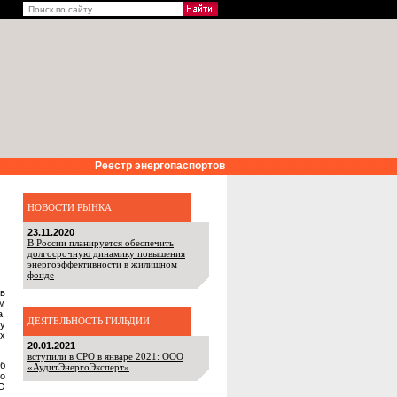
Реестр энергопаспортов
НОВОСТИ РЫНКА
23.11.2020
В России планируется обеспечить
долгосрочную динамику повышения
энергоэффективности в жилищном
фонде
в
м
,
ДЕЯТЕЛЬНОСТЬ ГИЛЬДИИ
у
х
20.01.2021
вступили в СРО в январе 2021: ООО
б
«АудитЭнергоЭксперт»
го
РО