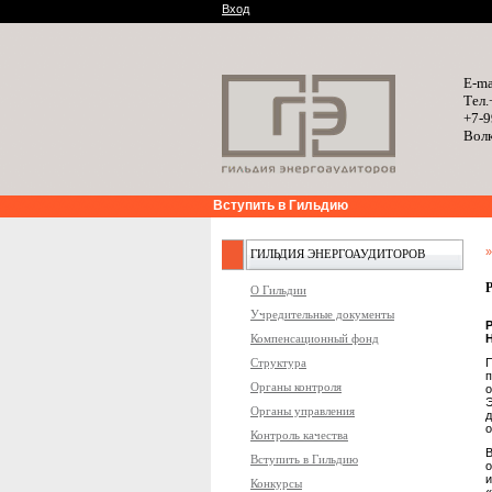
Вход
E-ma
Тел.
+7-9
Волк
Вступить в Гильдию
ГИЛЬДИЯ ЭНЕРГОАУДИТОРОВ
О Гильдии
Учредительные документы
Компенсационный фонд
Структура
Органы контроля
Органы управления
о
Контроль качества
Вступить в Гильдию
о
и
Конкурсы