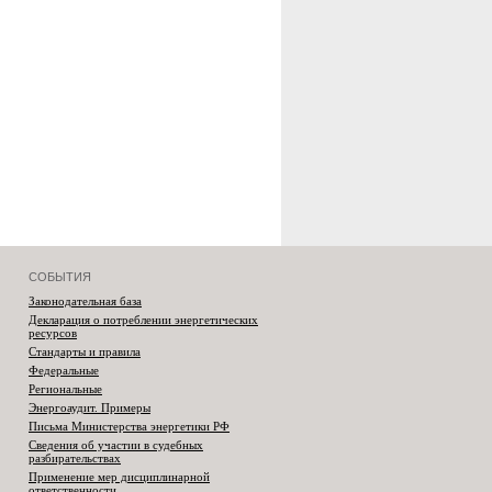
СОБЫТИЯ
Законодательная база
Декларация о потреблении энергетических
ресурсов
Стандарты и правила
Федеральные
Региональные
Энергоаудит. Примеры
Письма Министерства энергетики РФ
Сведения об участии в судебных
разбирательствах
Применение мер дисциплинарной
ответственности