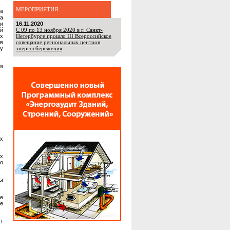
МЕРОПРИЯТИЯ
ам
ва
ри
16.11.2020
й
С 09 по 13 ноября 2020 в г. Санкт-
их
Петербурге прошло III Всероссийское
в
совещание региональных центров
у
энергосбережения
м
х
х
го
ы
ые
е
ут