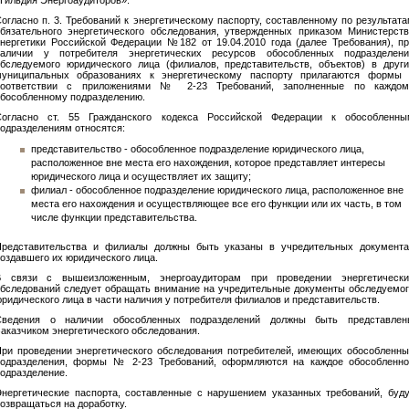
Гильдия Энергоаудиторов».
огласно п. 3. Требований к энергетическому паспорту, составленному по результат
бязательного энергетического обследования, утвержденных приказом Министерст
нергетики Российской Федерации №182 от 19.04.2010 года (далее Требования), п
наличии у потребителя энергетических ресурсов обособленных подразделени
бследуемого юридического лица (филиалов, представительств, объектов) в друг
муниципальных образованиях к энергетическому паспорту прилагаются формы 
соответствии с приложениями № 2-23 Требований, заполненные по каждом
бособленному подразделению.
Согласно ст. 55 Гражданского кодекса Российской Федерации к обособленны
одразделениям относятся:
представительство - обособленное подразделение юридического лица,
расположенное вне места его нахождения, которое представляет интересы
юридического лица и осуществляет их защиту;
филиал - обособленное подразделение юридического лица, расположенное вне
места его нахождения и осуществляющее все его функции или их часть, в том
числе функции представительства.
Представительства и филиалы должны быть указаны в учредительных документа
оздавшего их юридического лица.
В связи с вышеизложенным, энергоаудиторам при проведении энергетически
бследований следует обращать внимание на учредительные документы обследуемо
ридического лица в части наличия у потребителя филиалов и представительств.
Сведения о наличии обособленных подразделений должны быть представлен
аказчиком энергетического обследования.
ри проведении энергетического обследования потребителей, имеющих обособленн
подразделения, формы № 2-23 Требований, оформляются на каждое обособленно
одразделение.
нергетические паспорта, составленные с нарушением указанных требований, буд
озвращаться на доработку.