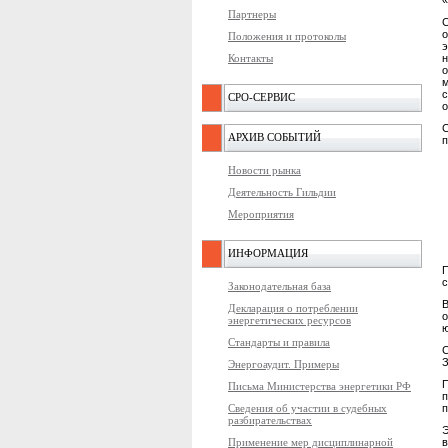
«
Партнеры
С
о
Положения и протоколы
э
Контакты
о
СРО-СЕРВИС
о
АРХИВ СОБЫТИЙ
п
Новости рынка
Деятельность Гильдии
Мероприятия
ИНФОРМАЦИЯ
с
Законодательная база
Декларация о потреблении
о
энергетических ресурсов
ю
Стандарты и правила
З
Энергоаудит. Примеры
П
Письма Министерства энергетики РФ
п
Сведения об участии в судебных
разбирательствах
Э
в
Применение мер дисциплинарной