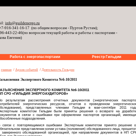
il:
info@guildenergo.ru
+7-916-341-16-17 (по общим вопросам - Пуртов Рустам);
96-443-22-46(по вопросам текущей работы и работы с паспортами -
ова Евгения)
Работа с энергопаспортами
Реестр Гильдии
»
главная
/
Архив событий
/
Деятельность Гильдии
Разъяснения Экспертного Комитета №6-10/2011
РАЗЪЯСНЕНИЯ ЭКСПЕРТНОГО КОМИТЕТА №6-10/2011
НП СРО «ГИЛЬДИЯ ЭНЕРГОАУДИТОРОВ»
По результатам рассмотрения отчетных документов (энергетических паспорто
потребителей энергетических ресурсов, отчетов о проведенном энергетическо
обследовании), представленных членами Гильдии в мае-сентябре 2011 года
Экспертным комитетом Гильдии были приняты решения о возврате на доработк
документов в связи с ошибками при оформлении паспортов организаций, имеющи
бособленные подразделения.
В связи с повторяющимися ошибками Экспертным комитетом принято решение о
бязательном представлении копии устава (положения) обследованного лица, прошито
 заверенного обследованной организацией, при направлении документов в НП С