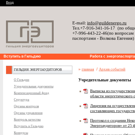
Вход
E-mail:
info@guildenergo.ru
Тел.+7-916-341-16-17 (по общ
+7-996-443-22-46(по вопросам
паспортами - Волкова Евгения)
Вступить в Гильдию
Работа с энергопаспорт
»
главная
/
Архив событий
ГИЛЬДИЯ ЭНЕРГОАУДИТОРОВ
О Гильдии
Учредительные документы
Учредительные документы
Выписка из государствен
Компенсационный фонд
области энергетического 
Структура
Лицензия на осуществлени
Органы контроля
составляющих государст
Органы управления
Контроль качества
Протокол о создании Нек
Энергоаудиторов» от 25 ф
Вступить в Гильдию
Конкурсы