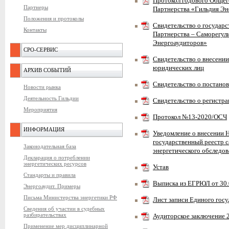
Протокол годового Общег
Партнеры
Партнерства «Гильдия Эне
Положения и протоколы
Свидетельство о государ
Контакты
Партнерства – Саморегул
Энергоаудиторов»
СРО-СЕРВИС
Свидетельство о внесении
юридических лиц
АРХИВ СОБЫТИЙ
Свидетельство о постанов
Новости рынка
Деятельность Гильдии
Свидетельство о регистр
Мероприятия
Протокол №13-2020/ОСЧ
ИНФОРМАЦИЯ
Уведомление о внесении 
государственный реестр 
Законодательная база
энергетического обследо
Декларация о потреблении
энергетических ресурсов
Устав
Стандарты и правила
Выписка из ЕГРЮЛ от 30.0
Энергоаудит. Примеры
Письма Министерства энергетики РФ
Лист записи Единого гос
Сведения об участии в судебных
разбирательствах
Аудиторское заключение 
Применение мер дисциплинарной