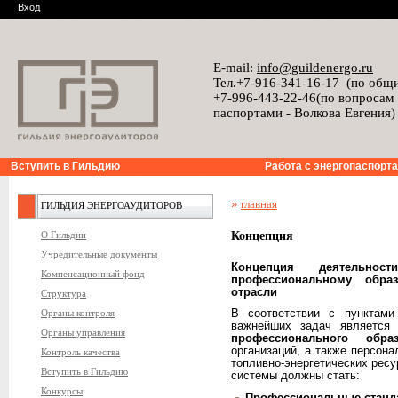
Вход
E-mail:
info@guildenergo.ru
Тел.+7-916-341-16-17 (по общ
+7-996-443-22-46(по вопросам
паспортами - Волкова Евгения)
Вступить в Гильдию
Работа с энергопаспорт
»
главная
ГИЛЬДИЯ ЭНЕРГОАУДИТОРОВ
О Гильдии
Концепция
Учредительные документы
Концепция
деятельно
Компенсационный фонд
профессиональному обра
отрасли
Структура
Органы контроля
В соответствии с пунктами
важнейших задач являетс
Органы управления
профессионального образ
организаций, а также персон
Контроль качества
топливно-энергетических рес
Вступить в Гильдию
системы должны стать:
Конкурсы