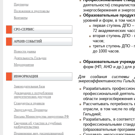
Профессиональные станд
Партнеры
деятельности) специалисто
энергосбережения и энерго
Положения и протоколы
Образовательные продук
Контакты
уровней и форм, в том числ
первая ступень ДПО – 
СРО-СЕРВИС
72 академических часо
вторая ступень ДПО -
часов;
АРХИВ СОБЫТИЙ
третья ступень ДПО -
до 1000 часов.
Новости рынка
Деятельность Гильдии
Образовательные учрежд
Мероприятия
форм (НП, АНО и др.) для 
ИНФОРМАЦИЯ
Для создания системы 
энергоэффективности Гильди
Законодательная база
Разрабатывать профессион
Декларация о потреблении
профессиональной деятельн
энергетических ресурсов
области энергосбережения 
Стандарты и правила
Рассчитывать потребность 
отрасли, в том числе по о
Энергоаудит. Примеры
Гильдией;
Письма Министерства энергетики РФ
Разрабатывать, в соответс
Сведения об участии в судебных
профессиональными станда
разбирательствах
(образовательные программ
Применение мер дисциплинарной
Создавать негосударствен