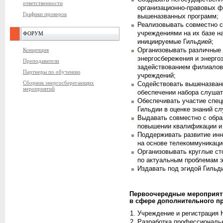
ответственности
организационно-правовых ф
Графики проверок
вышеназванных программ;
Реализовывать совместно 
учреждениями на их базе н
ФОРУМ
инициируемые Гильдией;
Концепция
Организовывать различные
энергосбережения и энерго
Преподаватели
задействованием филиалов
Партнеры по обучению
учреждений;
Сборник энергосберегающих
Содействовать вышеназван
мероприятий
обеспечении набора слушат
Обеспечивать участие спец
Гильдии в оценке знаний с
Выдавать совместно с обр
повышении квалификации и
Поддерживать развитие ин
на основе телекоммуникаци
Организовывать круглые ст
по актуальным проблемам э
Издавать под эгидой Гильд
Первоочередные мероприяти
в сфере дополнительного п
Учреждение и регистрация
Разработка профессиональн