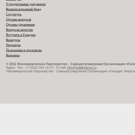
Учредительные документы
Компенсационный фонд
Структура
Органы контроля
Органы управления
Контроль качества
Вступить в Гильдию
Конкурсы
Партнеры
Положения и протоколы
Контакты
© 2011 Некоммерческое Партнерство - Саморегулируемая Организация «Ги
Адрес: Тел.: +7 (916) 341-16-17, E-mail:
info@guildenergo.ru
Некоммерческое Партнерство - Саморегулируемая Организация «Гильдия Энерго