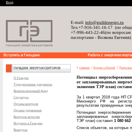
Вход
E-mail:
info@guildenergo.ru
Тел.+7-916-341-16-17 (по общ
+7-996-443-22-46(по вопросам
паспортами - Волкова Евгения)
Вступить в Гильдию
Работа с энергопаспорт
»
главная
/
Архив событий
/
Деятельн
ГИЛЬДИЯ ЭНЕРГОАУДИТОРОВ
Потенциал энергосбережения
О Гильдии
от запланированных энергос
Учредительные документы
экономия ТЭР план) составил
Компенсационный фонд
За 1 квартал 2018 года НП С
Структура
Минэнерго РФ на регис
Органы контроля
результатам проведенных эне
Органы управления
Потенциал энергосбережения
запланированных энергосбе
Контроль качества
ТЭР план) составил
1 080 662
Вступить в Гильдию
Список объектов, на которых 
Конкурсы