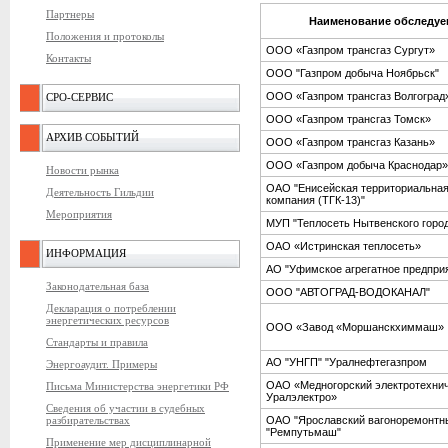
Партнеры
Наименование обследуе
Положения и протоколы
ООО «Газпром трансгаз Сургут»
Контакты
ООО "Газпром добыча Ноябрьск"
ООО «Газпром трансгаз Волгоград
СРО-СЕРВИС
ООО «Газпром трансгаз Томск»
АРХИВ СОБЫТИЙ
ООО «Газпром трансгаз Казань»
ООО «Газпром добыча Краснодар»
Новости рынка
ОАО "Енисейская территориальна
Деятельность Гильдии
компания (ТГК-13)"
Мероприятия
МУП "Теплосеть Нытвенского город
ОАО «Истринская теплосеть»
ИНФОРМАЦИЯ
АО "Уфимское агрегатное предпр
Законодательная база
ООО "АВТОГРАД-ВОДОКАНАЛ"
Декларация о потреблении
энергетических ресурсов
ООО «Завод «Моршанскхиммаш»
Стандарты и правила
АО "УНГП" "Уралнефтегазпром
Энергоаудит. Примеры
ОАО «Медногорский электротехнич
Письма Министерства энергетики РФ
Уралэлектро»
Сведения об участии в судебных
разбирательствах
ОАО "Ярославский вагоноремонтн
"Ремпутьмаш"
Применение мер дисциплинарной