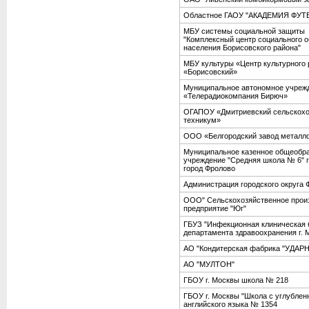
Областное ГАОУ "АКАДЕМИЯ ФУ
МБУ системы социальной защиты 
"Комплексный центр социального 
населения Борисовского района"
МБУ культуры «Центр культурного 
«Борисовский»
Муниципальное автономное учреж
«Телерадиокомпания Бирюч»
ОГАПОУ «Дмитриевский сельскох
техникум»
ООО «Белгородский завод металл
Муниципальное казенное общеобр
учреждение "Средняя школа № 6" г
город Фролово
Администрация городского округа 
ООО" Сельскохозяйственное прои
предприятие "Юг"
ГБУЗ "Инфекционная клиническая
департамента здравоохранения г. 
АО "Кондитерская фабрика "УДАР
АО "МУЛТОН"
ГБОУ г. Москвы школа № 218
ГБОУ г. Москвы "Школа с углубле
английского языка № 1354