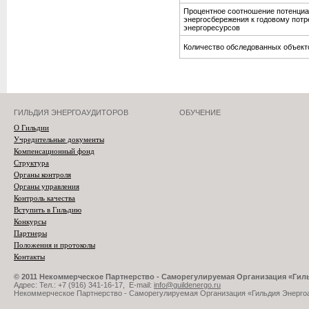
Процентное соотношение потенци
энергосбережения к годовому пот
энергоресурсов
Количество обследованных объекто
ГИЛЬДИЯ ЭНЕРГОАУДИТОРОВ
ОБУЧЕНИЕ
О Гильдии
Учредительные документы
Компенсационный фонд
Структура
Органы контроля
Органы управления
Контроль качества
Вступить в Гильдию
Конкурсы
Партнеры
Положения и протоколы
Контакты
© 2011 Некоммерческое Партнерство - Саморегулируемая Организация «Ги
Адрес: Тел.: +7 (916) 341-16-17, E-mail:
info@guildenergo.ru
Некоммерческое Партнерство - Саморегулируемая Организация «Гильдия Энерго