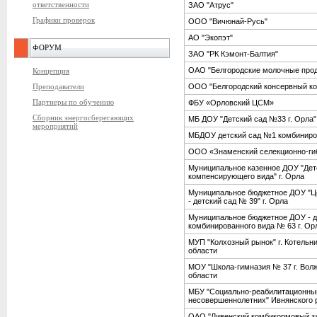
ответственности
ЗАО "Атрус"
Графики проверок
ООО "Вичюнай-Русь"
АО "Экопэт"
ФОРУМ
ЗАО "РК Кэмонт-Балтия"
ОАО "Белгородские молочные про
Концепция
Преподаватели
ООО "Белгородский консервный ко
Партнеры по обучению
ФБУ «Орловский ЦСМ»
Сборник энергосберегающих
МБ ДОУ "Детский сад №33 г. Орла"
мероприятий
МБДОУ детский сад №1 комбиниро
ООО «Знаменский селекционно-ги
Муниципальное казенное ДОУ "Дет
компенсирующего вида" г. Орла
Муниципальное бюджетное ДОУ "Це
- детский сад № 39" г. Орла
Муниципальное бюджетное ДОУ - д
комбинированного вида № 63 г. Ор
МУП "Колхозный рынок" г. Котельн
области
МОУ "Школа-гимназия № 37 г. Волж
области
МБУ "Социально-реабилитационный
несовершеннолетних" Ивнянского 
ОАО "Ливенский комбикормовый з