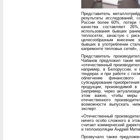
Представитель металлотрей
результаты исследований, с
России более 60%, потери т
качества составляют 26
использования бывших ранее
теплосетях, зачастую с рис
целесообразным внесение з
бывших в употреблении сталь
капремонте тепловых сетей», 
Представитель производит
Чабанов предложил такие ме
«отечественный производитель
например, в Белоруссии, и 
тендерах и при работе с гос
облегчение финансового
субсидирование приобретения 
продукции, производимой в 
(например, через актуализа
этом важно, чтобы меры г
отечественного производи
возможности выпускать низ
эксперт.
«Отечественный производите
ничего особо сложного в этом
считает коммерческий директ
и теплоизоляции Андрей Мити
Прозвучало также предложе