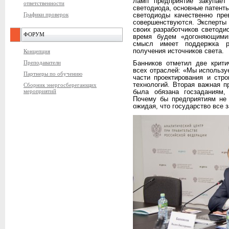
ламп предприятие закупает
ответственности
светодиода, основные патент
Графики проверок
светодиоды качественно пре
совершенствуются. Эксперты
своих разработчиков светоди
ФОРУМ
время будем «догоняющими
смысл имеет поддержка ра
получения источников света.
Концепция
Преподаватели
Банников отметил две крити
всех отраслей: «Мы использ
Партнеры по обучению
части проектирования и стр
технологий. Вторая важная п
Сборник энергосберегающих
мероприятий
была обязана госзаданиям,
Почему бы предприятиям не 
ожидая, что государство все з