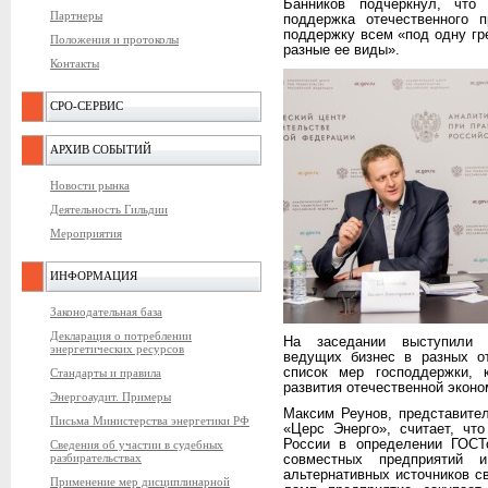
Банников подчеркнул, что
Партнеры
поддержка отечественного п
поддержку всем «под одну гр
Положения и протоколы
разные ее виды».
Контакты
СРО-СЕРВИС
АРХИВ СОБЫТИЙ
Новости рынка
Деятельность Гильдии
Мероприятия
ИНФОРМАЦИЯ
Законодательная база
Декларация о потреблении
На заседании выступили п
энергетических ресурсов
ведущих бизнес в разных о
список мер господдержки,
Стандарты и правила
развития отечественной эконо
Энергоаудит. Примеры
Максим Реунов, представите
Письма Министерства энергетики РФ
«Церс Энерго», считает, чт
России в определении ГОСТ
Сведения об участии в судебных
разбирательствах
совместных предприятий 
альтернативных источников с
Применение мер дисциплинарной