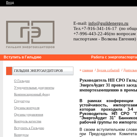
Вход
E-mail:
info@guildenergo.ru
Тел.+7-916-341-16-17 (по общ
+7-996-443-22-46(по вопросам
паспортами - Волкова Евгения)
Вступить в Гильдию
Работа с энергопаспорт
»
главная
/
Архив событий
/
Деятельн
ГИЛЬДИЯ ЭНЕРГОАУДИТОРОВ
Руководитель НП СРО Гиль
О Гильдии
ЭнергоАудит 31 провел засед
Учредительные документы
импортозамещению в пром
Компенсационный фонд
В рамках конференции 
Структура
устойчивость, импортоз
Органы контроля
которая проходила 3-4
Руководитель НП СРО "Г
Органы управления
"ЭнергоАудит 31" Баннико
Контроль качества
рабочей группы по импорт
Вступить в Гильдию
В своем вступительном слове
при Председателе Комитет
Конкурсы