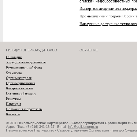
списки» недобросовестных пр
Импортозамещение или поддер
Промышленный подъем России в
Наилучшие доступные технологи
ГИЛЬДИЯ ЭНЕРГОАУДИТОРОВ
ОБУЧЕНИЕ
О Гильдии
Учредительные документы
Компенсационный фонд
Структура
Органы контроля
Органы управления
Контроль качества
Вступить в Гильдию
Конкурсы
Партнеры
Положения и протоколы
Контакты
© 2011 Некоммерческое Партнерство - Саморегулируемая Организация «Ги
Адрес: Тел.: +7 (916) 341-16-17, E-mail:
info@guildenergo.ru
Некоммерческое Партнерство - Саморегулируемая Организация «Гильдия Энерго