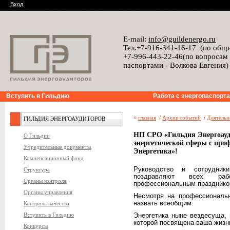
Вход
E-mail:
info@guildenergo.ru
Тел.+7-916-341-16-17 (по общ
+7-996-443-22-46(по вопросам
паспортами - Волкова Евгения)
Вступить в Гильдию
Работа с энергопаспорт
»
главная
/
Архив событий
/
Деятельн
ГИЛЬДИЯ ЭНЕРГОАУДИТОРОВ
НП СРО «Гильдия Энергоауд
О Гильдии
энергетической сферы с про
Учредительные документы
Энергетика»!
Компенсационный фонд
Руководство и сотрудни
Структура
поздравляют всех раб
Органы контроля
профессиональным празднико
Органы управления
Несмотря на профессиональн
назвать всеобщим.
Контроль качества
Вступить в Гильдию
Энергетика ныне вездесуща, 
которой посвящена ваша жизн
Конкурсы