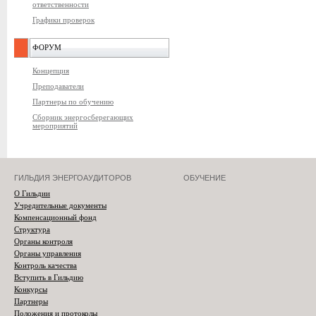
ответственности
Графики проверок
ФОРУМ
Концепция
Преподаватели
Партнеры по обучению
Сборник энергосберегающих
мероприятий
ГИЛЬДИЯ ЭНЕРГОАУДИТОРОВ
ОБУЧЕНИЕ
О Гильдии
Учредительные документы
Компенсационный фонд
Структура
Органы контроля
Органы управления
Контроль качества
Вступить в Гильдию
Конкурсы
Партнеры
Положения и протоколы