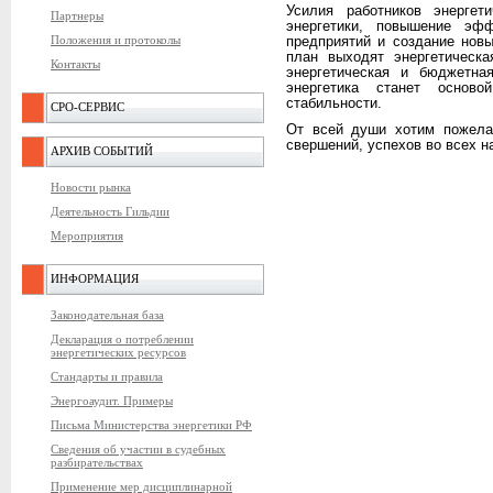
Усилия работников энергет
Партнеры
энергетики, повышение эф
Положения и протоколы
предприятий и создание нов
план выходят энергетическа
Контакты
энергетическая и бюджетна
энергетика станет осново
стабильности.
СРО-СЕРВИС
От всей души хотим пожела
свершений, успехов во всех н
АРХИВ СОБЫТИЙ
Новости рынка
Деятельность Гильдии
Мероприятия
ИНФОРМАЦИЯ
Законодательная база
Декларация о потреблении
энергетических ресурсов
Стандарты и правила
Энергоаудит. Примеры
Письма Министерства энергетики РФ
Сведения об участии в судебных
разбирательствах
Применение мер дисциплинарной