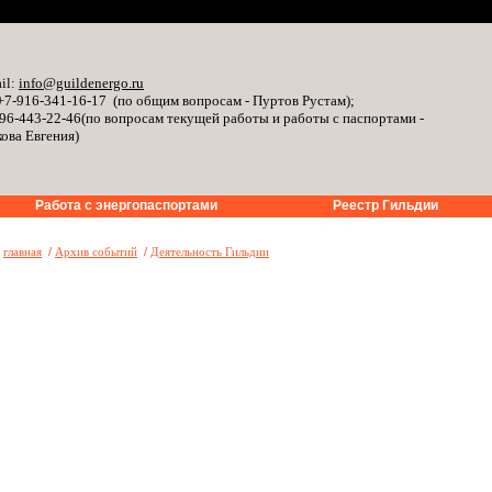
il:
info@guildenergo.ru
+7-916-341-16-17 (по общим вопросам - Пуртов Рустам);
96-443-22-46(по вопросам текущей работы и работы с паспортами -
ова Евгения)
Работа с энергопаспортами
Реестр Гильдии
»
главная
/
Архив событий
/
Деятельность Гильдии