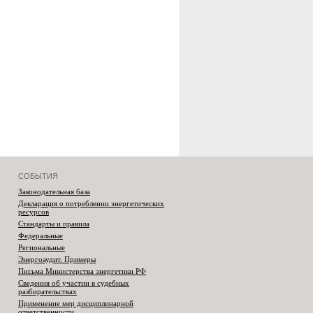
СОБЫТИЯ
Законодательная база
Декларация о потреблении энергетических
ресурсов
Стандарты и правила
Федеральные
Региональные
Энергоаудит. Примеры
Письма Министерства энергетики РФ
Сведения об участии в судебных
разбирательствах
Применение мер дисциплинарной
ответственности