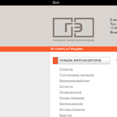
Вход
E-ma
Тел.
+7-9
Волк
Вступить в Гильдию
ГИЛЬДИЯ ЭНЕРГОАУДИТОРОВ
О Гильдии
Учредительные документы
Компенсационный фонд
Структура
Органы контроля
Органы управления
Контроль качества
Вступить в Гильдию
Конкурсы