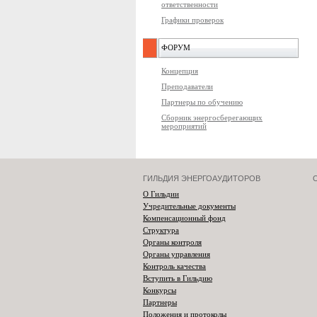
ответственности
Графики проверок
ФОРУМ
Концепция
Преподаватели
Партнеры по обучению
Сборник энергосберегающих
мероприятий
ГИЛЬДИЯ ЭНЕРГОАУДИТОРОВ
О Гильдии
Учредительные документы
Компенсационный фонд
Структура
Органы контроля
Органы управления
Контроль качества
Вступить в Гильдию
Конкурсы
Партнеры
Положения и протоколы