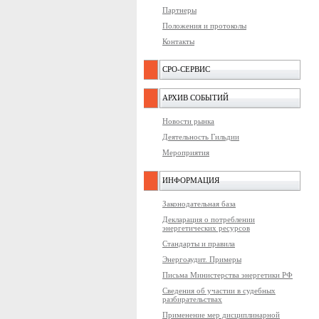
Партнеры
Положения и протоколы
Контакты
СРО-СЕРВИС
АРХИВ СОБЫТИЙ
Новости рынка
Деятельность Гильдии
Мероприятия
ИНФОРМАЦИЯ
Законодательная база
Декларация о потреблении
энергетических ресурсов
Стандарты и правила
Энергоаудит. Примеры
Письма Министерства энергетики РФ
Сведения об участии в судебных
разбирательствах
Применение мер дисциплинарной