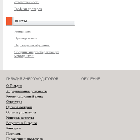
ответственности
Графики проверок
ФОРУМ
Концепция
Преподаватели
Партнеры по обучению
Сборник энергосберегающих
мероприятий
ГИЛЬДИЯ ЭНЕРГОАУДИТОРОВ
ОБУЧЕНИЕ
О Гильдии
Учредительные документы
Компенсационный фонд
Структура
Органы контроля
Органы управления
Контроль качества
Вступить в Гильдию
Конкурсы
Партнеры
Положения и протоколы