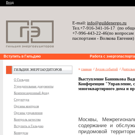
Вход
E-mail:
info@guildenergo.ru
Тел.+7-916-341-16-17 (по общ
+7-996-443-22-46(по вопросам
паспортами - Волкова Евгения)
Вступить в Гильдию
Работа с энергопаспорт
»
главная
/
Архив событий
/
Деятельн
ГИЛЬДИЯ ЭНЕРГОАУДИТОРОВ
Выступление Банникова Вад
О Гильдии
Конференции "Управление, с
Учредительные документы
многоквартирного дома и п
Компенсационный фонд
Структура
Органы контроля
Органы управления
Москвы, Межрегионал
Контроль качества
содержание и обслужи
Вступить в Гильдию
придомовой территор
Конкурсы