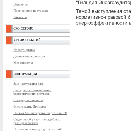
"Гильдия Энергоаудито
Партнеры
Темой выступления ста
Положения и протоколы
нормативно-правовой 
Контакты
энергоэффективности 
СРО-СЕРВИС
АРХИВ СОБЫТИЙ
Новости рынка
Деятельность Гильдии
Мероприятия
ИНФОРМАЦИЯ
Законодательная база
Декларация о потреблении
энергетических ресурсов
Стандарты и правила
Энергоаудит. Примеры
Письма Министерства энергетики РФ
Сведения об участии в судебных
разбирательствах
Применение мер дисциплинарной