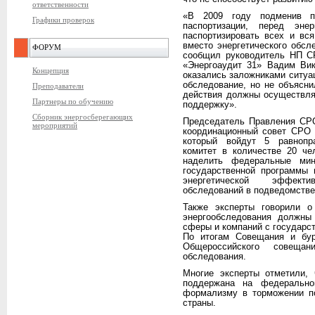
ответственности
«В 2009 году подменив по
Графики проверок
паспортизации, перед эне
паспортизировать всех и вся
вместо энергетического обсл
ФОРУМ
сообщил руководитель НП С
«Энергоаудит 31» Вадим Вик
Концепция
оказались заложниками ситуац
обследование, но не объясни
Преподаватели
действия должны осуществля
Партнеры по обучению
поддержку».
Сборник энергосберегающих
Председатель Правления СРО
мероприятий
координационный совет СРО 
который войдут 5 равнопр
комитет в количестве 20 че
наделить федеральные мин
государственной программы 
энергетической эффекти
обследований в подведомстве
Также эксперты говорили о
энергообследования должны
сферы и компаний с государс
По итогам Совещания и бур
Общероссийского совеща
обследования.
Многие эксперты отметили, 
поддержана на федерально
формализму в торможении п
страны.