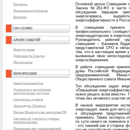
Основной целью Совещания ст
Партнеры
Закона №261-ФЗ в части пр
Положения и протоколы
обсуждение барьеров пре
энергосервиса, выра
Контакты
энергоэффективности в Росси
В совещании приняло у
СРО-СЕРВИС
профессионального сообщест
энергоаудиторских и энергосе
Руководитель рабочей гр
АРХИВ СОБЫТИЙ
совещания – Банников Вадим
представителей СРО в облас
Новости рынка
тем, что в настоящее время у
Деятельность Гильдии
вызванные явно непоследова
энергосбережения.
Мероприятия
В работе совещания приняли
думы Российской Федераци
ИНФОРМАЦИЯ
предпринимателей, Мини
Общественного совета Минэне
Законодательная база
Тон обсуждению задал вице
Декларация о потреблении
«Повышение энергоэффективно
энергетических ресурсов
нужно решать всем вместе». П
точки без активного участия 
Стандарты и правила
В начале мероприятия экспе
Энергоаудит. Примеры
энергоаудит, какие для него 
Письма Министерства энергетики РФ
к обсуждению предложений
принимать. Также эксперты от
Сведения об участии в судебных
по сути ничего не поменяли в
разбирательствах
- это лишний шаг в сторону ф
Применение мер дисциплинарной
что не способствует развитию