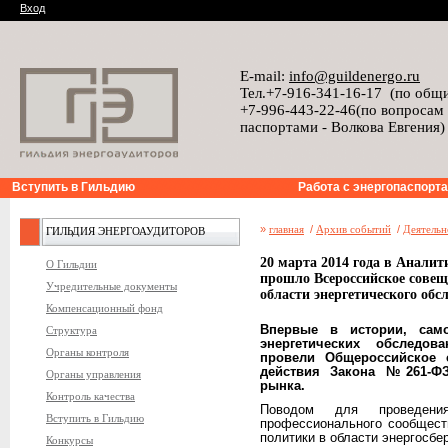
Вход
E-mail:
info@guildenergo.ru
Тел.+7-916-341-16-17 (по общ
+7-996-443-22-46(по вопросам
паспортами - Волкова Евгения)
Вступить в Гильдию
Работа с энергопаспорт
»
главная
/
Архив событий
/
Деятельн
ГИЛЬДИЯ ЭНЕРГОАУДИТОРОВ
20 марта 2014 года в Анали
О Гильдии
прошло Всероссийское совещ
Учредительные документы
области энергетического обс
Компенсационный фонд
Впервые в истории, само
Структура
энергетических обследов
Органы контроля
провели Общероссийское 
действия Закона №261-ФЗ
Органы управления
рынка.
Контроль качества
Поводом для проведения
Вступить в Гильдию
профессионального сообщест
политики в области энергосбе
Конкурсы