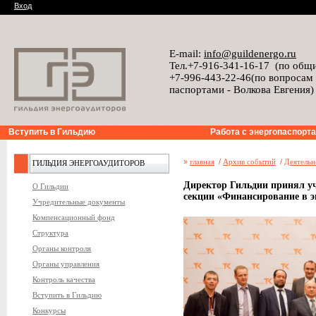
Вход
E-mail:
info@guildenergo.ru
Тел.+7-916-341-16-17 (по общ
+7-996-443-22-46(по вопросам
паспортами - Волкова Евгения)
Вступить в Гильдию
Работа с энергопаспорт
»
главная
/
Архив событий
/
Деятельн
ГИЛЬДИЯ ЭНЕРГОАУДИТОРОВ
Директор Гильдии принял уч
О Гильдии
секции «Финансирование в э
Учредительные документы
Компенсационный фонд
Структура
Органы контроля
Органы управления
Контроль качества
Вступить в Гильдию
Конкурсы