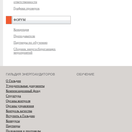
ответственности
Графики проверок
ФОРУМ
Концепция
Преподаватели
Партнеры по обучению
Сборник энергосберегающих
мероприятий
ГИЛЬДИЯ ЭНЕРГОАУДИТОРОВ
ОБУЧЕНИЕ
О Гильдии
Учредительные документы
Компенсационный фонд
Структура
Органы контроля
Органы управления
Контроль качества
Вступить в Гильдию
Конкурсы
Партнеры
Положения и протоколы