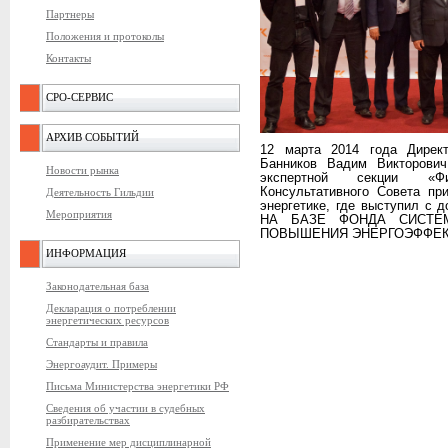
Партнеры
Положения и протоколы
Контакты
СРО-СЕРВИС
АРХИВ СОБЫТИЙ
12 марта 2014 года Дирек
Банников Вадим Викторови
Новости рынка
экспертной секции «Фи
Консультативного Совета п
Деятельность Гильдии
энергетике, где выступил
Мероприятия
НА БАЗЕ ФОНДА СИСТЕ
ПОВЫШЕНИЯ ЭНЕРГОЭФФЕК
ИНФОРМАЦИЯ
Законодательная база
Декларация о потреблении
энергетических ресурсов
Стандарты и правила
Энергоаудит. Примеры
Письма Министерства энергетики РФ
Сведения об участии в судебных
разбирательствах
Применение мер дисциплинарной