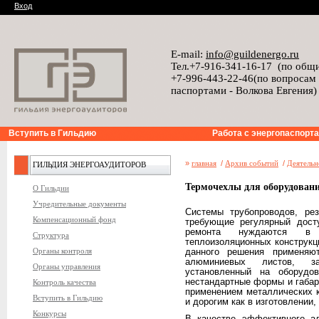
Вход
E-mail:
info@guildenergo.ru
Тел.+7-916-341-16-17 (по общ
+7-996-443-22-46(по вопросам
паспортами - Волкова Евгения)
Вступить в Гильдию
Работа с энергопаспорт
»
главная
/
Архив событий
/
Деятельн
ГИЛЬДИЯ ЭНЕРГОАУДИТОРОВ
Термочехлы для оборудован
О Гильдии
Учредительные документы
Системы трубопроводов, ре
Компенсационный фонд
требующие регулярный дост
ремонта нуждаются в 
Структура
теплоизоляционных конструкц
Органы контроля
данного решения применяю
алюминиевых листов, за
Органы управления
установленный на оборудо
нестандартные формы и габари
Контроль качества
применением металлических 
Вступить в Гильдию
и дорогим как в изготовлении,
Конкурсы