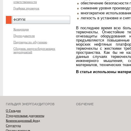
ответственности
обеспечение безопасности 
снижение уровня производс
Графики проверок
многократное использовани
легкость в установке и снят
ФОРУМ
В последнее время всю боль
Концепция
термочехлы. Огнестойкие т
Преподаватели
огнезащиты оборудования 
предъявляются повышенные 
Партнеры по обучению
морских нефтяных платфор
термочехлы с жесткими тре
Сборник энергосберегающих
мероприятий
пространства. Как бы не к
данных случаях термочехл
инженерного мышления, со
материалов, технических ткан
В статье использоны матер
ГИЛЬДИЯ ЭНЕРГОАУДИТОРОВ
ОБУЧЕНИЕ
О Гильдии
Учредительные документы
Компенсационный фонд
Структура
Органы контроля