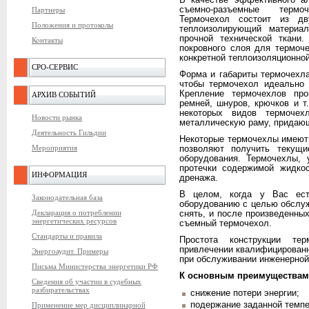
В качестве эффективного ал
съемно-разъемные термо
Партнеры
Термочехол состоит из дв
Положения и протоколы
теплоизолирующий материа
прочной технической ткани
Контакты
покровного слоя для термоче
конкретной теплоизоляционной
СРО-СЕРВИС
Форма и габариты термочехл
чтобы термочехол идеально 
Крепление термочехлов пр
АРХИВ СОБЫТИЙ
ремней, шнуров, крючков и т
некоторых видов термочех
Новости рынка
металлическую раму, придаю
Деятельность Гильдии
Некоторые термочехлы имеют
Мероприятия
позволяют получить текущи
оборудования. Термочехлы, 
протечки содержимой жидкос
ИНФОРМАЦИЯ
дренажа.
В целом, когда у Вас ест
Законодательная база
оборудованию с целью обслуж
Декларация о потреблении
снять, и после произведенны
энергетических ресурсов
съемный термочехол.
Стандарты и правила
Простота конструкции те
привлечении квалифицированн
Энергоаудит. Примеры
при обслуживании инженерной
Письма Министерства энергетики РФ
К основным преимуществам 
Сведения об участии в судебных
разбирательствах
снижение потери энергии;
подержание заданной темп
Применение мер дисциплинарной