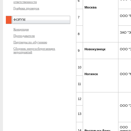
6
ответственности
Москва
Графики проверок
ООО "
7
ФОРУМ
Концепция
ЗАО "Э
8
Преподаватели
Партнеры по обучению
Сборник энергосберегающих
Новокузнецк
ООО "Э
9
мероприятий
10
Ногинск
ООО "К
11
12
ООО "Э
13
ООО 
14
Ростов-на-Дону
инвест