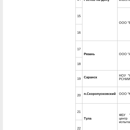
15
ООО "Б
16
17
Рязань
ООО "А
18
НОУ "С
Саранск
19
РСНИ
п.Скоропусковский
ООО "
20
21
ФБУ "
Тула
центр 
испыта
22