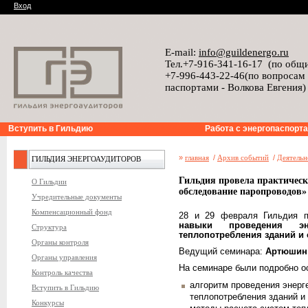
Вход
E-mail:
info@guildenergo.ru
Тел.+7-916-341-16-17 (по общ
+7-996-443-22-46(по вопросам
паспортами - Волкова Евгения)
Вступить в Гильдию
Работа с энергопаспорт
»
главная
/
Архив событий
/
Деятельн
ГИЛЬДИЯ ЭНЕРГОАУДИТОРОВ
Гильдия провела практическ
О Гильдии
обследование паропроводов»
Учредительные документы
Компенсационный фонд
28 и 29 февраля Гильдия 
навыки проведения эне
Структура
теплопотребления зданий и
Органы контроля
Ведущий семинара:
Артюшин 
Органы управления
На семинаре были подробно 
Контроль качества
алгоритм проведения энерг
Вступить в Гильдию
теплопотребления зданий и
Конкурсы