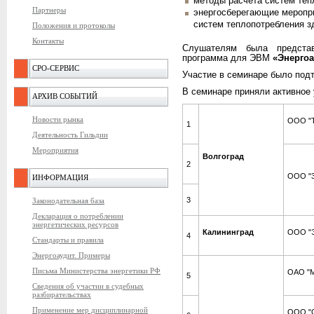
методы расчета систем теп
Партнеры
энергосберегающие меропр
систем теплопотребления з
Положения и протоколы
Контакты
Слушателям была представ
программа для ЭВМ
«Энергоа
СРО-СЕРВИС
Участие в семинаре было под
В семинаре приняли активное 
АРХИВ СОБЫТИЙ
Новости рынка
ООО "Т
1
Деятельность Гильдии
Мероприятия
Волгоград
2
ООО "3
ИНФОРМАЦИЯ
3
Законодательная база
Декларация о потреблении
энергетических ресурсов
Калининград
ООО "
4
Стандарты и правила
Энергоаудит. Примеры
Письма Министерства энергетики РФ
ОАО "М
5
Сведения об участии в судебных
разбирательствах
Применение мер дисциплинарной
ООО "С