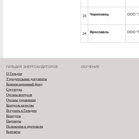
Череповец
ООО "Э
23
Ярославль
ООО "
24
ГИЛЬДИЯ ЭНЕРГОАУДИТОРОВ
ОБУЧЕНИЕ
О Гильдии
Учредительные документы
Компенсационный фонд
Структура
Органы контроля
Органы управления
Контроль качества
Вступить в Гильдию
Конкурсы
Партнеры
Положения и протоколы
Контакты