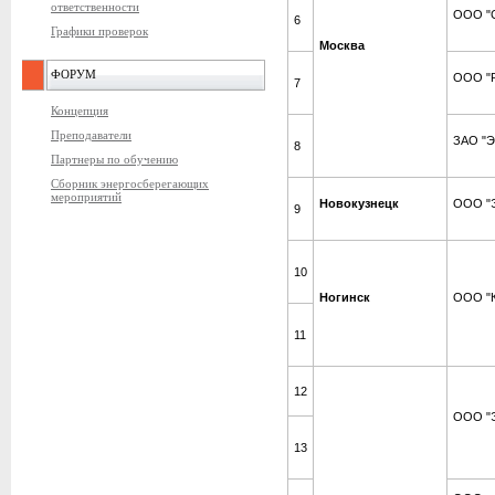
ответственности
ООО "С
6
Графики проверок
Москва
ФОРУМ
ООО "
7
Концепция
Преподаватели
ЗАО "Э
8
Партнеры по обучению
Сборник энергосберегающих
мероприятий
Новокузнецк
ООО "Э
9
10
Ногинск
ООО "К
11
12
ООО "Э
13