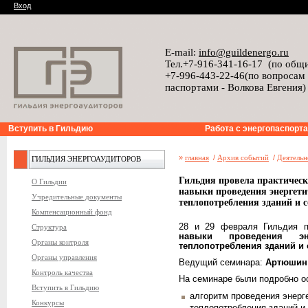
Вход
E-mail:
info@guildenergo.ru
Тел.+7-916-341-16-17 (по общ
+7-996-443-22-46(по вопросам
паспортами - Волкова Евгения)
Вступить в Гильдию
Работа с энергопаспорт
»
главная
/
Архив событий
/
Деятельн
ГИЛЬДИЯ ЭНЕРГОАУДИТОРОВ
Гильдия провела практическ
О Гильдии
навыки проведения энергети
Учредительные документы
теплопотребления зданий и 
Компенсационный фонд
28 и 29 февраля Гильдия 
Структура
навыки проведения эне
Органы контроля
теплопотребления зданий и
Органы управления
Ведущий семинара:
Артюшин 
Контроль качества
На семинаре были подробно 
Вступить в Гильдию
алгоритм проведения энерг
Конкурсы