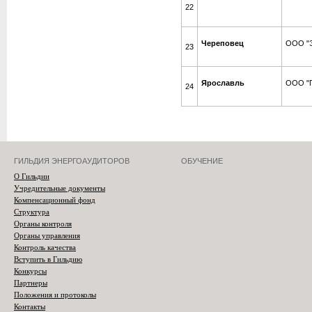
22
Череповец
ООО "Э
23
Ярославль
ООО "
24
ГИЛЬДИЯ ЭНЕРГОАУДИТОРОВ
ОБУЧЕНИЕ
О Гильдии
Учредительные документы
Компенсационный фонд
Структура
Органы контроля
Органы управления
Контроль качества
Вступить в Гильдию
Конкурсы
Партнеры
Положения и протоколы
Контакты