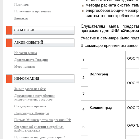
теплопотребления зданий и
Партнеры
методы расчета систем теп
энергосберегающие меропр
Положения и протоколы
систем теплопотребления з
Контакты
Слушателям была представ
СРО-СЕРВИС
программа для ЭВМ
«Энергоа
Участие в семинаре было под
АРХИВ СОБЫТИЙ
В семинаре приняли активное 
Новости рынка
ООО "Т
Деятельность Гильдии
1
Мероприятия
Волгоград
2
ИНФОРМАЦИЯ
ООО "3
Законодательная база
3
Декларация о потреблении
энергетических ресурсов
Стандарты и правила
Калининград
ООО "
4
Энергоаудит. Примеры
Письма Министерства энергетики РФ
ОАО "М
Сведения об участии в судебных
5
разбирательствах
Применение мер дисциплинарной