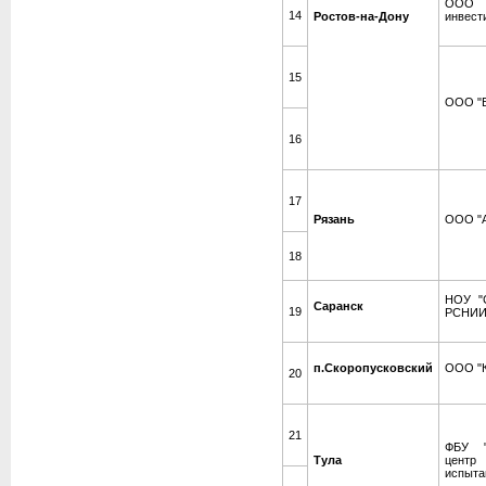
ООО 
14
Ростов-на-Дону
инвест
15
ООО "Б
16
17
Рязань
ООО "А
18
НОУ "С
Саранск
19
РСНИ
п.Скоропусковский
ООО "
20
21
ФБУ "
Тула
центр 
испыта