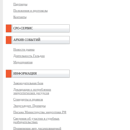
Партнеры
Положения и протоколы
Контакты
СРО-СЕРВИС
АРХИВ СОБЫТИЙ
Новости рынка
Деятельность Гильдии
Мероприятия
ИНФОРМАЦИЯ
Законодательная база
Декларация о потреблении
энергетических ресурсов
Стандарты и правила
Энергоаудит. Примеры
Письма Министерства энергетики РФ
Сведения об участии в судебных
разбирательствах
Применение мер дисциплинарной