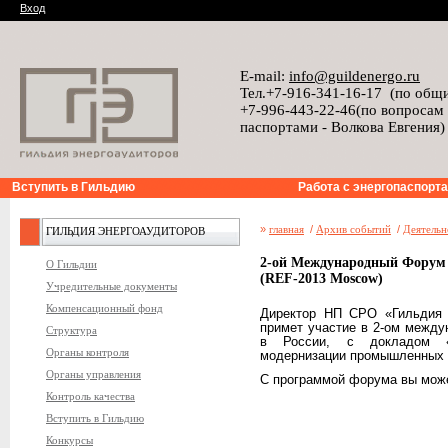
Вход
E-mail:
info@guildenergo.ru
Тел.+7-916-341-16-17 (по общ
+7-996-443-22-46(по вопросам
паспортами - Волкова Евгения)
Вступить в Гильдию
Работа с энергопаспорт
»
главная
/
Архив событий
/
Деятельн
ГИЛЬДИЯ ЭНЕРГОАУДИТОРОВ
2-ой Международный Форум 
О Гильдии
(REF-2013 Moscow)
Учредительные документы
Компенсационный фонд
Директор НП СРО «Гильдия Э
примет участие в 2-ом между
Структура
в России, с докладом «В
Органы контроля
модернизации промышленных 
Органы управления
С программой форума вы може
Контроль качества
Вступить в Гильдию
Конкурсы