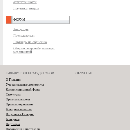
ответственности
Графики проверок
ФОРУМ
Концепция
Преподаватели
Партнеры по обучению
Сборник энергосберегающих
мероприятий
ГИЛЬДИЯ ЭНЕРГОАУДИТОРОВ
ОБУЧЕНИЕ
О Гильдии
Учредительные документы
Компенсационный фонд
Структура
Органы контроля
Органы управления
Контроль качества
Вступить в Гильдию
Конкурсы
Партнеры
Положения и протоколы