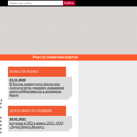
Реестр энергопаспортов
НОВОСТИ РЫНКА
23.11.2020
В России планируется обеспечить
долгосрочную динамику повышения
энергоэффективности в жилищном
фонде
Ц
я
го
ДЕЯТЕЛЬНОСТЬ ГИЛЬДИИ
ом
20.01.2021
ке
вступили в СРО в январе 2021: ООО
и
«АудитЭнергоЭксперт»
ре
го