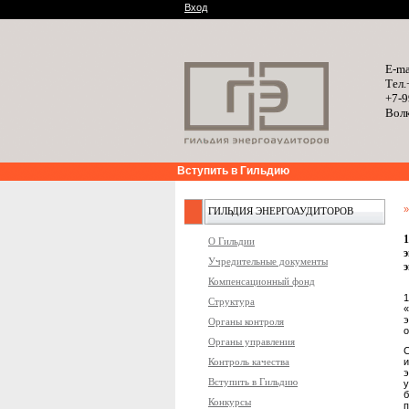
Вход
E-ma
Тел.
+7-9
Волк
Вступить в Гильдию
ГИЛЬДИЯ ЭНЕРГОАУДИТОРОВ
1
О Гильдии
э
Учредительные документы
э
Компенсационный фонд
Структура
э
Органы контроля
о
Органы управления
С
Контроль качества
и
Вступить в Гильдию
у
б
Конкурсы
п