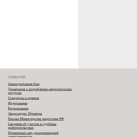
СОБЫТИЯ
Законодательная база
Декларация о потреблении энергетических
ресурсов
Стандарты и правила
Федеральные
Региональные
Энергоаудит. Примеры
Письма Министерства энергетики РФ
Сведения об участии в судебных
разбирательствах
Применение мер дисциплинарной
ответственности