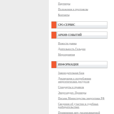
Партнеры
Положения и протоколы
Контакты
СРО-СЕРВИС
АРХИВ СОБЫТИЙ
Новости рынка
Деятельность Гильдии
Мероприятия
ИНФОРМАЦИЯ
Законодательная база
Декларация о потреблении
энергетических ресурсов
Стандарты и правила
Энергоаудит. Примеры
Письма Министерства энергетики РФ
Сведения об участии в судебных
разбирательствах
Применение мер дисциплинарной