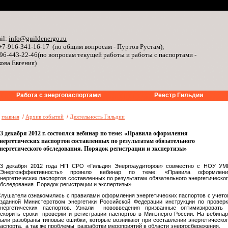
il:
info@guildenergo.ru
+7-916-341-16-17 (по общим вопросам - Пуртов Рустам);
96-443-22-46(по вопросам текущей работы и работы с паспортами -
ова Евгения)
Работа с энергопаспортами
Реестр Гильдии
»
главная
/
Архив событий
/
Деятельность Гильдии
3 декабря 2012 г. состоялся вебинар по теме: «Правила оформления
нергетических паспортов составленных по результатам обязательного
нергетического обследования. Порядок регистрации и экспертизы»
13 декабря 2012 года НП СРО «Гильдия Энергоаудиторов» совместно с НОУ УМ
«Энергоэффективность» провело вебинар по теме: «Правила оформлени
нергетических паспортов составленных по результатам обязательного энергетическо
бследования. Порядок регистрации и экспертизы».
лушатели ознакомились с правилами оформления энергетических паспортов с учет
зданной Министерством энергетики Российской Федерации инструкции по провер
энергетических паспортов. Узнали нововведения призванные оптимизировать 
скорить сроки проверки и регистрации паспортов в Минэнерго России. На вебина
ыли разобраны типовые ошибки, которые возникают при составлении энергетическо
аспорта, а так же проблемы разработки мероприятий в области энергосбережения.