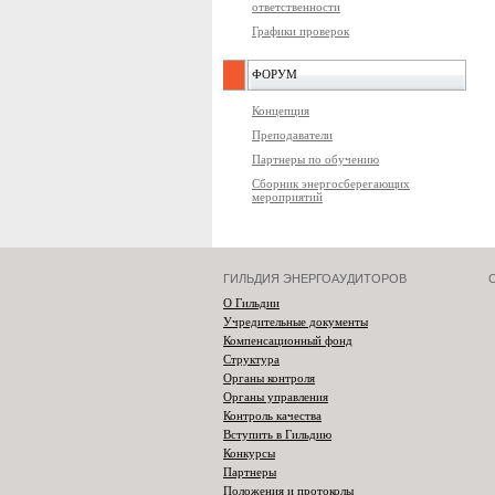
ответственности
Графики проверок
ФОРУМ
Концепция
Преподаватели
Партнеры по обучению
Сборник энергосберегающих
мероприятий
ГИЛЬДИЯ ЭНЕРГОАУДИТОРОВ
О Гильдии
Учредительные документы
Компенсационный фонд
Структура
Органы контроля
Органы управления
Контроль качества
Вступить в Гильдию
Конкурсы
Партнеры
Положения и протоколы