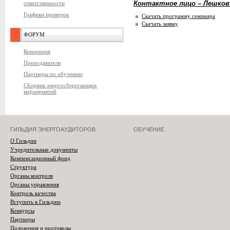
ответственности
Контактное лицо – Лешков
Графики проверок
Скачать программу семинара
Скачать заявку
ФОРУМ
Концепция
Преподаватели
Партнеры по обучению
Сборник энергосберегающих
мероприятий
ГИЛЬДИЯ ЭНЕРГОАУДИТОРОВ
ОБУЧЕНИЕ
О Гильдии
Учредительные документы
Компенсационный фонд
Структура
Органы контроля
Органы управления
Контроль качества
Вступить в Гильдию
Конкурсы
Партнеры
Положения и протоколы