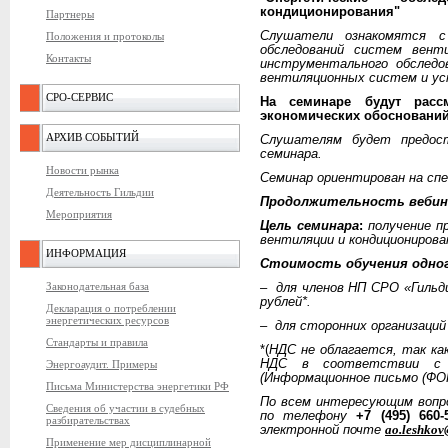
кондиционирования"
Партнеры
Слушатели ознакомятся с 
Положения и протоколы
обследований систем венти
Контакты
инструментального обследо
вентиляционных систем и ус
СРО-СЕРВИС
На семинаре будут расс
экономических обоснований
АРХИВ СОБЫТИЙ
Слушателям будет предос
семинара.
Новости рынка
Семинар ориентирован на сп
Деятельность Гильдии
Продолжительность веби
Мероприятия
Цель семинара
:
получение п
вентиляции и кондиционирова
ИНФОРМАЦИЯ
Стоимость обучения одног
Законодательная база
– для членов НП СРО «Гильди
рублей*.
Декларация о потреблении
энергетических ресурсов
– для сторонних организаций 
Стандарты и правила
*(
НДС не облагается, так ка
НДС в соответствии с г
Энергоаудит. Примеры
(Информационное письмо (ФОР
Письма Министерства энергетики РФ
По всем интересующим вопр
Сведения об участии в судебных
по телефону
+7 (495) 660-
разбирательствах
электронной почте
ao.
leshko
Применение мер дисциплинарной