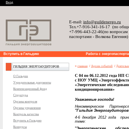
Вход
E-mail:
info@guildenergo.ru
Тел.+7-916-341-16-17 (по общ
+7-996-443-22-46(по вопросам
паспортами - Волкова Евгения)
Вступить в Гильдию
Работа с энергопаспорт
»
главная
/
Архив событий
/
Деятельн
ГИЛЬДИЯ ЭНЕРГОАУДИТОРОВ
С 04 по 06.12.2012 года НП
О Гильдии
с НОУ УМЦ «Энергоэффектив
Учредительные документы
«Энергетические обследован
Компенсационный фонд
кондиционирования»
Структура
Уважаемые господа!
Органы контроля
Некоммерческое Партнерс
Органы управления
"Гильдия Энергоаудиторов
Контроль качества
4-6 декабря 2012 года при
Вступить в Гильдию
теме:
Конкурсы
"Энергетические обс