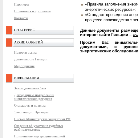
«Правила заполнения энерг
Партнеры
энергетических ресурсов»;
Положения и протоколы
«Стандарт проведения энер
Контакты
процесса производства эле
СРО-СЕРВИС
Данные документы размеще
интернет сайте Гильдии –
ww
Просим Вас вниматель
АРХИВ СОБЫТИЙ
документами, и руков
энергетических обследовани
Новости рынка
Деятельность Гильдии
Мероприятия
ИНФОРМАЦИЯ
Законодательная база
Декларация о потреблении
энергетических ресурсов
Стандарты и правила
Энергоаудит. Примеры
Письма Министерства энергетики РФ
Сведения об участии в судебных
разбирательствах
Применение мер дисциплинарной