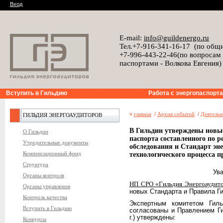
Вход
E-mail:
info@guildenergo.ru
Тел.+7-916-341-16-17 (по общ
+7-996-443-22-46(по вопросам
паспортами - Волкова Евгения)
Вступить в Гильдию
Работа с энергопаспорт
»
главная
/
Архив событий
/
Деятельн
ГИЛЬДИЯ ЭНЕРГОАУДИТОРОВ
В Гильдии утверждены новы
О Гильдии
паспорта составленного по р
Учредительные документы
обследования и Стандарт эне
Компенсационный фонд
технологического процесса п
Структура
Ув
Органы контроля
НП СРО «Гильдия Энергоаудит
Органы управления
новых Стандарта и Правила Г
Контроль качества
Экспертным комитетом Гильд
Вступить в Гильдию
согласованы и Правлением Ги
г.) утверждены:
Конкурсы