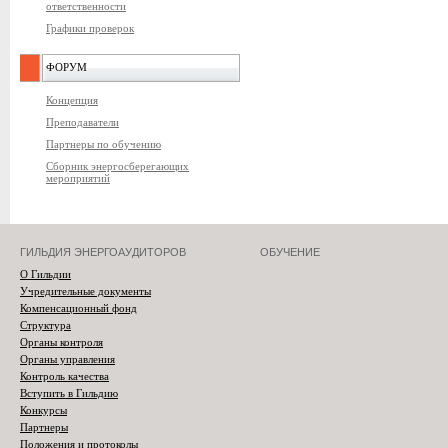
ответственности
Графики проверок
ФОРУМ
Концепция
Преподаватели
Партнеры по обучению
Сборник энергосберегающих
мероприятий
ГИЛЬДИЯ ЭНЕРГОАУДИТОРОВ
ОБУЧЕНИЕ
О Гильдии
Учредительные документы
Компенсационный фонд
Структура
Органы контроля
Органы управления
Контроль качества
Вступить в Гильдию
Конкурсы
Партнеры
Положения и протоколы