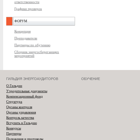
ответственности
Графики проверок
ФОРУМ
Концепция
Преподаватели
Партнеры по обучению
Сборник энергосберегающих
мероприятий
ГИЛЬДИЯ ЭНЕРГОАУДИТОРОВ
ОБУЧЕНИЕ
О Гильдии
Учредительные документы
Компенсационный фонд
Структура
Органы контроля
Органы управления
Контроль качества
Вступить в Гильдию
Конкурсы
Партнеры
Положения и протоколы