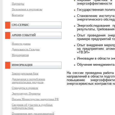
Мировая практика в 
энергоэффективности
Партнеры
Положения и протоколы
Государственная полит
Контакты
Становление института
энергетического обсле
СРО-СЕРВИС
Энергообследования п
результаты, требовани
АРХИВ СОБЫТИЙ
Опыт проведения энер
примере предприятий т
Новости рынка
Опыт внедрения мероп
на предприятиях атом
Деятельность Гильдии
«ТВЭЛ»
Мероприятия
Инновации в области э
Обучение менеджмента 
ИНФОРМАЦИЯ
На сессии проведена работа
Законодательная база
направлений в области подгот
Декларация о потреблении
повышению энергоэффект
энергетических ресурсов
энергосервисных контрактов н
Стандарты и правила
Энергоаудит. Примеры
Письма Министерства энергетики РФ
Сведения об участии в судебных
разбирательствах
Применение мер дисциплинарной