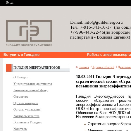
Вход
E-mail:
info@guildenergo.ru
Тел.+7-916-341-16-17 (по общ
+7-996-443-22-46(по вопросам
паспортами - Волкова Евгения)
Вступить в Гильдию
Работа с энергопаспорт
»
главная
/
Архив событий
/
Деятельн
ГИЛЬДИЯ ЭНЕРГОАУДИТОРОВ
18.03.2011 Гильдия Энергоау
О Гильдии
стратегической сессии «Стра
Учредительные документы
повышения энергоэффективн
Компенсационный фонд
Гильдия Энергоаудиторов п
Структура
сессии «Стратегия реали
Органы контроля
энергоэффективности Госкорп
ООО «Центр энергоэффективн
Органы управления
Обнинске на базе НОУ ДПО «
Контроль качества
На сессии были рассмотрены
Вступить в Гильдию
Стратегия энергосбереж
Конкурсы