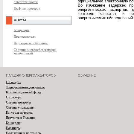
официальную электронную почт
ответственности
Во избежание задержек пр
Графики проверок
энергетических паспортов, 
контроле качества, и пр
энергетических обследований 
ФОРУМ
Концепция
Преподаватели
Партнеры по обучению
Сборник энергосберегающих
мероприятий
ГИЛЬДИЯ ЭНЕРГОАУДИТОРОВ
ОБУЧЕНИЕ
О Гильдии
Учредительные документы
Компенсационный фонд
Структура
Органы контроля
Органы управления
Контроль качества
Вступить в Гильдию
Конкурсы
Партнеры
Положения и протоколы