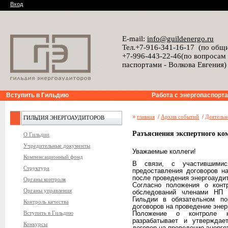
Вход
E-mail:
info@guildenergo.ru
Тел.+7-916-341-16-17 (по общ
+7-996-443-22-46(по вопросам
паспортами - Волкова Евгения)
Вступить в Гильдию
Работа с энергопаспорт
»
главная
/
Архив событий
/
Деятельн
ГИЛЬДИЯ ЭНЕРГОАУДИТОРОВ
Разъяснения экспертного ко
О Гильдии
Учредительные документы
Уважаемые коллеги!
Компенсационный фонд
В связи, с участившимис
Структура
предоставления договоров н
после проведения энергоаудит
Органы контроля
Согласно положения о контр
Органы управления
обследований членами НП 
Гильдии в обязательном по
Контроль качества
договоров на проведение энер
Вступить в Гильдию
Положение о контроле к
разрабатывает и утверждае
Конкурсы