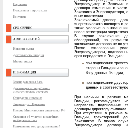
договор на проведение энерге
Энергоаудитор и Заказчик
Партнеры
договора изменения в части
Положения и протоколы
Заказчика и Энергоаудитора, о
иные положения.
Контакты
Заключаемый договор дол
энергетического паспорта в р
СРО-СЕРВИС
также условие о выполнении
после регистрации энергетиче
В случае заключения дог
АРХИВ СОБЫТИЙ
обследований, по результа
заключение договора не по у
После согласования усл
Новости рынка
Энергоаудитором, подписанн
Деятельность Гильдии
срок передается в Гильдию:
Мероприятия
при подписании трехсто
стороны Гильдии и зан
ИНФОРМАЦИЯ
базу данных Гильдии;
Законодательная база
при подписании двустор
данных в соответствую
Декларация о потреблении
энергетических ресурсов
При наличии в регионе ме
Стандарты и правила
Гильдии, рекомендуется и
Энергоаудит. Примеры
направлять подписанные с
договоры директору филиала 
Письма Министерства энергетики РФ
При отсутствии в регионе м
Сведения об участии в судебных
Гильдии, трехсторонний д
разбирательствах
Заказчиком. В любом случ
Энергоаудитора договор 
Применение мер дисциплинарной