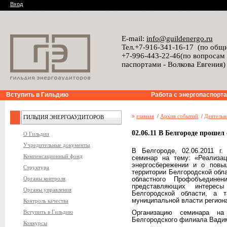
Вход
E-mail:
info@guildenergo.ru
Тел.+7-916-341-16-17 (по общ
+7-996-443-22-46(по вопросам
паспортами - Волкова Евгения)
Вступить в Гильдию
Работа с энергопаспорт
»
главная
/
Архив событий
/
Деятельн
ГИЛЬДИЯ ЭНЕРГОАУДИТОРОВ
02.06.11 В Белгороде прошел
О Гильдии
Учредительные документы
В Белгороде, 02.06.2011 г
Компенсационный фонд
семинар на тему: «Реализ
энергосбережении и о повы
Структура
территории Белгородской обл
Органы контроля
областного Профобъедине
представляющих интерес
Органы управления
Белгородской области, а т
муниципальной власти регион
Контроль качества
Вступить в Гильдию
Организацию семинара на
Белгородского филиала Вади
Конкурсы