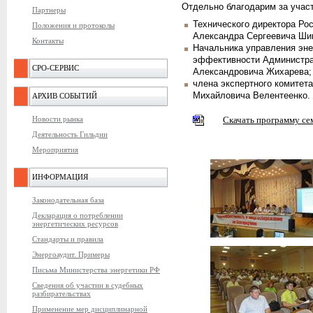
Отдельно благодарим за участ
Партнеры
Технического директора Рос
Положения и протоколы
Александра Сергеевича Ши
Контакты
Начальника управления эне
эффективности Администра
СРО-СЕРВИС
Александровича Жихарева;
члена экспертного комитет
Михайловича Велентеенко.
АРХИВ СОБЫТИЙ
Новости рынка
Скачать программу се
Деятельность Гильдии
Мероприятия
ИНФОРМАЦИЯ
Законодательная база
Декларация о потреблении
энергетических ресурсов
Стандарты и правила
Энергоаудит. Примеры
Письма Министерства энергетики РФ
Сведения об участии в судебных
разбирательствах
Применение мер дисциплинарной