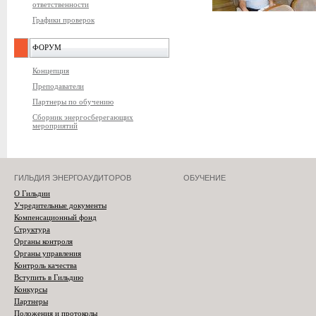
ответственности
Графики проверок
ФОРУМ
Концепция
Преподаватели
Партнеры по обучению
Сборник энергосберегающих
мероприятий
ГИЛЬДИЯ ЭНЕРГОАУДИТОРОВ
ОБУЧЕНИЕ
О Гильдии
Учредительные документы
Компенсационный фонд
Структура
Органы контроля
Органы управления
Контроль качества
Вступить в Гильдию
Конкурсы
Партнеры
Положения и протоколы