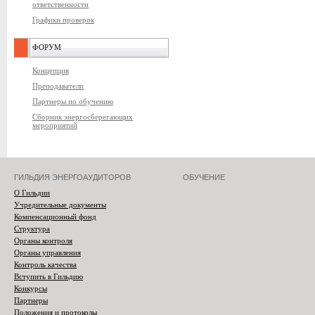
ответственности
Графики проверок
ФОРУМ
Концепция
Преподаватели
Партнеры по обучению
Сборник энергосберегающих
мероприятий
ГИЛЬДИЯ ЭНЕРГОАУДИТОРОВ
ОБУЧЕНИЕ
О Гильдии
Учредительные документы
Компенсационный фонд
Структура
Органы контроля
Органы управления
Контроль качества
Вступить в Гильдию
Конкурсы
Партнеры
Положения и протоколы