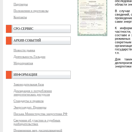
обследов
Партнеры
области эн
Положения и протоколы
В случае 
сведений, 
Контакты
проведение
сами энерг
К информ
СРО-СЕРВИС
частности
составе и 
режимных
АРХИВ СОБЫТИЙ
секретны
организ
государств
Новости рынка
т.п.
Деятельность Гильдии
Для таки
делопроиз
Мероприятия
энергетики
ИНФОРМАЦИЯ
Законодательная база
Декларация о потреблении
энергетических ресурсов
Стандарты и правила
Энергоаудит. Примеры
Письма Министерства энергетики РФ
Сведения об участии в судебных
разбирательствах
Применение мер дисциплинарной