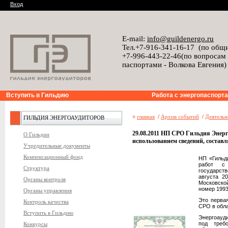
Вход
E-mail:
info@guildenergo.ru
Тел.+7-916-341-16-17 (по общ
+7-996-443-22-46(по вопросам
паспортами - Волкова Евгения)
Вступить в Гильдию
Работа с энергопаспорт
»
главная
/
Архив событий
/
Деятельн
ГИЛЬДИЯ ЭНЕРГОАУДИТОРОВ
29.08.2011 НП СРО Гильдия Энерг
О Гильдии
использованием сведений, состав
Учредительные документы
Компенсационный фонд
НП «Гильд
работ с 
Структура
государств
августа 2
Органы контроля
Московской
номер 1993
Органы управления
Это перва
Контроль качества
СРО в обла
Вступить в Гильдию
Энергоауди
под тре
Конкурсы