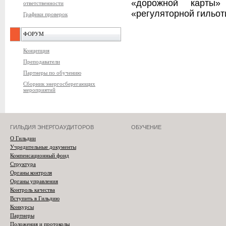
«дорожной карты»
ответственности
«регуляторной гильот
Графики проверок
ФОРУМ
Концепция
Преподаватели
Партнеры по обучению
Сборник энергосберегающих
мероприятий
ГИЛЬДИЯ ЭНЕРГОАУДИТОРОВ
ОБУЧЕНИЕ
О Гильдии
Учредительные документы
Компенсационный фонд
Структура
Органы контроля
Органы управления
Контроль качества
Вступить в Гильдию
Конкурсы
Партнеры
Положения и протоколы