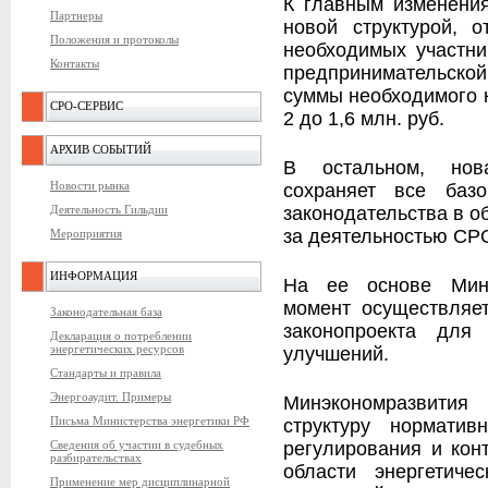
К главным изменени
Партнеры
новой структурой, о
Положения и протоколы
необходимых участни
Контакты
предпринимательск
суммы необходимого 
СРО-СЕРВИС
2 до 1,6 млн. руб.
АРХИВ СОБЫТИЙ
В остальном, нова
Новости рынка
сохраняет все баз
законодательства в о
Деятельность Гильдии
за деятельностью СРО
Мероприятия
ИНФОРМАЦИЯ
На ее основе Минэ
момент осуществляет
Законодательная база
законопроекта для
Декларация о потреблении
энергетических ресурсов
улучшений.
Стандарты и правила
Энергоаудит. Примеры
Минэкономразвития
Письма Министерства энергетики РФ
структуру нормати
регулирования и кон
Сведения об участии в судебных
разбирательствах
области энергетиче
Применение мер дисциплинарной