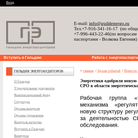
Вход
E-mail:
info@guildenergo.ru
Тел.+7-916-341-16-17 (по общ
+7-996-443-22-46(по вопросам
паспортами - Волкова Евгения)
Вступить в Гильдию
Работа с энергопаспорт
»
главная
/
Архив событий
/
Новости 
ГИЛЬДИЯ ЭНЕРГОАУДИТОРОВ
Энергетики одобрили новую 
О Гильдии
СРО в области энергетическ
Учредительные документы
Компенсационный фонд
Рабочая группа «
Структура
механизма «регуля
Органы контроля
новую структуру регу
Органы управления
за деятельностью С
Контроль качества
обследования.
Вступить в Гильдию
Конкурсы