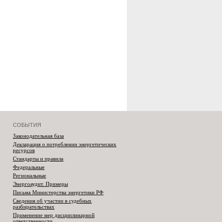
СОБЫТИЯ
Законодательная база
Декларация о потреблении энергетических
ресурсов
Стандарты и правила
Федеральные
Региональные
Энергоаудит. Примеры
Письма Министерства энергетики РФ
Сведения об участии в судебных
разбирательствах
Применение мер дисциплинарной
ответственности