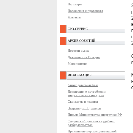
Партнеры
Положения и протоколы
Контакты
СРО-СЕРВИС
АРХИВ СОБЫТИЙ
Новости рынка
Деятельность Гильдии
Мероприятия
ИНФОРМАЦИЯ
Законодательная база
Декларация о потреблении
энергетических ресурсов
Стандарты и правила
Энергоаудит. Примеры
Письма Министерства энергетики РФ
Сведения об участии в судебных
разбирательствах
Применение мер дисциплинарной