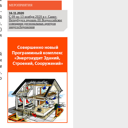
а
МЕРОПРИЯТИЯ
-
16.11.2020
й
С 09 по 13 ноября 2020 в г. Санкт-
Петербурге прошло III Всероссийское
,
совещание региональных центров
энергосбережения
)
я
й
и
м
,
о