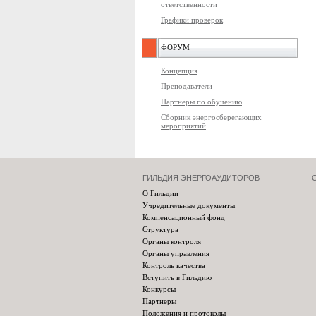
ответственности
Графики проверок
ФОРУМ
Концепция
Преподаватели
Партнеры по обучению
Сборник энергосберегающих
мероприятий
ГИЛЬДИЯ ЭНЕРГОАУДИТОРОВ
О Гильдии
Учредительные документы
Компенсационный фонд
Структура
Органы контроля
Органы управления
Контроль качества
Вступить в Гильдию
Конкурсы
Партнеры
Положения и протоколы