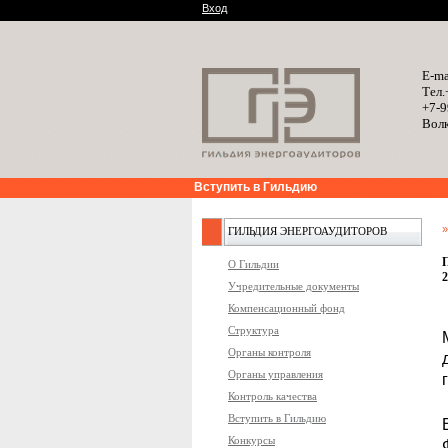
Вход
E-ma
Тел.
+7-9
Волк
Вступить в Гильдию
ГИЛЬДИЯ ЭНЕРГОАУДИТОРОВ
П
О Гильдии
2
Учредительные документы
Компенсационный фонд
Структура
Органы контроля
Органы управления
Контроль качества
Вступить в Гильдию
Конкурсы