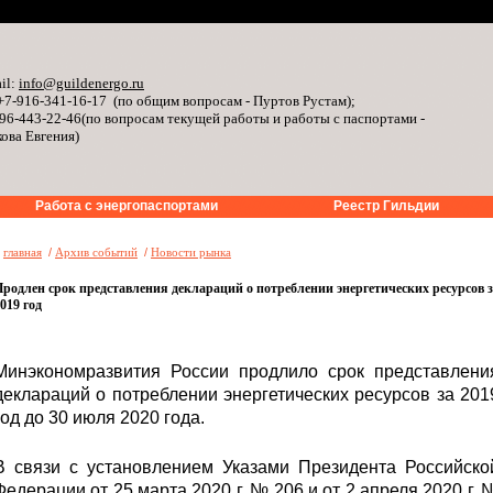
il:
info@guildenergo.ru
+7-916-341-16-17 (по общим вопросам - Пуртов Рустам);
96-443-22-46(по вопросам текущей работы и работы с паспортами -
ова Евгения)
Работа с энергопаспортами
Реестр Гильдии
»
главная
/
Архив событий
/
Новости рынка
родлен срок представления деклараций о потреблении энергетических ресурсов 
019 год
Минэкономразвития России продлило срок представлени
деклараций о потреблении энергетических ресурсов за 201
год до 30 июля 2020 года.
В связи с установлением Указами Президента Российско
Федерации от 25 марта 2020 г. № 206 и от 2 апреля 2020 г. 