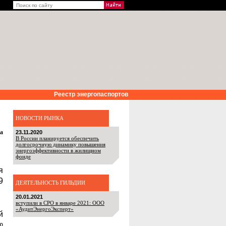
Реестр энергопаспортов
НОВОСТИ РЫНКА
за
23.11.2020
В России планируется обеспечить
долгосрочную динамику повышения
энергоэффективности в жилищном
фонде
я
9
ДЕЯТЕЛЬНОСТЬ ГИЛЬДИИ
20.01.2021
вступили в СРО в январе 2021: ООО
«АудитЭнергоЭксперт»
й
№