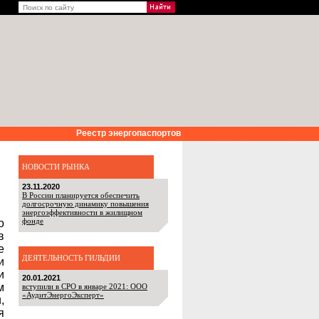
Реестр энергопаспортов
НОВОСТИ РЫНКА
23.11.2020
В России планируется обеспечить
долгосрочную динамику повышения
энергоэффективности в жилищном
фонде
о
в
е
ДЕЯТЕЛЬНОСТЬ ГИЛЬДИИ
и
и
20.01.2021
м
вступили в СРО в январе 2021: ООО
«АудитЭнергоЭксперт»
,
я