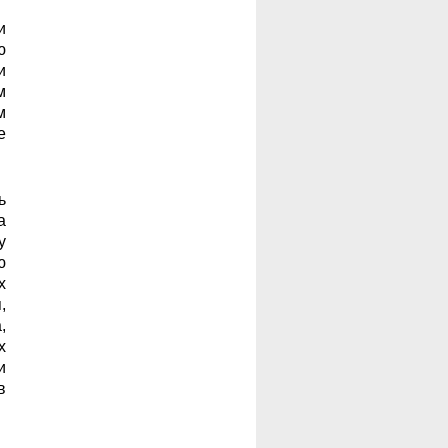
и
ю
и
м
м
е
ь
а
у
ю
х
,
,
х
и
в