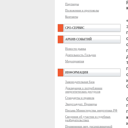
Партнеры
Положения и протоколы
Контакты
СРО-СЕРВИС
АРХИВ СОБЫТИЙ
Новости рынка
Деятельность Гильдии
Мероприятия
ИНФОРМАЦИЯ
Законодательная база
Декларация о потреблении
энергетических ресурсов
Стандарты и правила
Энергоаудит. Примеры
Письма Министерства энергетики РФ
Сведения об участии в судебных
разбирательствах
Применение мер дисциплинарной