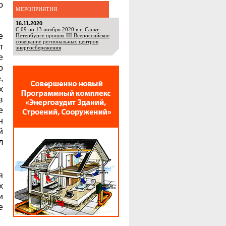
о
МЕРОПРИЯТИЯ
16.11.2020
С 09 по 13 ноября 2020 в г. Санкт-
е
Петербурге прошло III Всероссийское
совещание региональных центров
т
энергосбережения
е
о
,
х
в
е
н
й
л
я
х
и
е