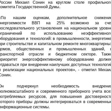
России Михаил Сонин на круглом столе профильног
комитета Государственной Думы.
«По нашим оценкам, дополнительное снижени
энергоемкости ВВП на 25% возможно за сче
последовательного установления на национальном уровн
ограничений по использованию неэффективног
оборудования и технологий: в промышленности, энергетике
при строительстве и капитальном ремонте многоквартирны
домов, общественных и промышленных зданий, 
транспортной отрасли и бюджетном секторе. Такж
приоритет энергоэффективному оборудованию долже
отдаваться при внедрении наилучших доступных технологи
и реализации национальных проектов», - отметил Михаи
Сонин.
Он подчеркнул необходимость внедрени
полномасштабного и современного приборного учета все
потребляемых ресурсов, для повышения достоверност
которого приборы должны интегрироваться в современны
информационные системы.