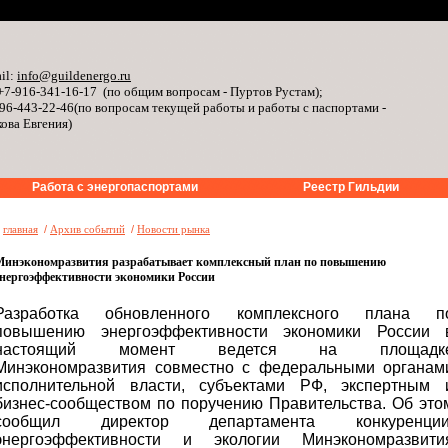
il:
info@guildenergo.ru
+7-916-341-16-17 (по общим вопросам - Пуртов Рустам);
96-443-22-46(по вопросам текущей работы и работы с паспортами -
ова Евгения)
Работа с энергопаспортами
Реестр Гильдии
»
главная
/
Архив событий
/
Новости рынка
Минэкономразвития разрабатывает комплексный план по повышению
энергоэффективности экономики России
Разработка обновленного комплексного плана п
повышению энергоэффективности экономики России 
настоящий момент ведется на площадк
Минэкономразвития совместно с федеральными органам
исполнительной власти, субъектами РФ, экспертным 
бизнес-сообществом по поручению Правительства. Об это
сообщил директор департамента конкуренции
энергоэффективности и экологии Минэкономразвити