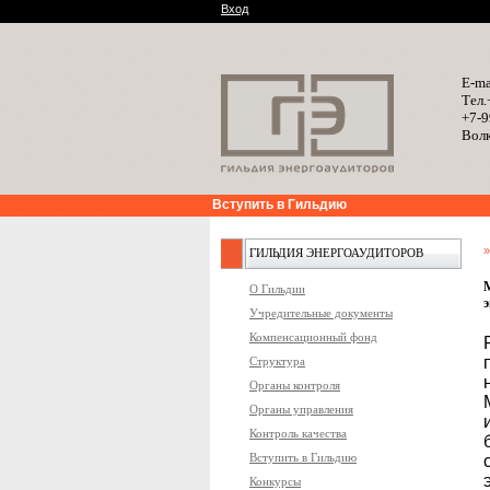
Вход
E-ma
Тел.
+7-9
Волк
Вступить в Гильдию
ГИЛЬДИЯ ЭНЕРГОАУДИТОРОВ
О Гильдии
Учредительные документы
Компенсационный фонд
Структура
Органы контроля
Органы управления
Контроль качества
Вступить в Гильдию
Конкурсы