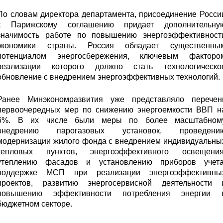
По словам директора департамента, присоединение Росси
к Парижскому соглашению придает дополнительну
значимость работе по повышению энергоэффективност
экономики страны. Россия обладает существенны
потенциалом энергосбережения, ключевым факторо
реализации которого должно стать технологическо
обновление с внедрением энергоэффективных технологий.
Ранее Минэкономразвития уже представляло перечен
первоочередных мер по снижению энергоемкости ВВП н
6%. В их числе были меры по более масштабном
внедрению парогазовых установок, проведени
модернизации жилого фонда с внедрением индивидуальны
тепловых пунктов, энергоэффективного освещения
утеплению фасадов и установлению приборов учета
поддержке МСП при реализации энергоэффективны
проектов, развитию энергосервисной деятельности 
повышению эффективности потребления энергии 
бюджетном секторе.