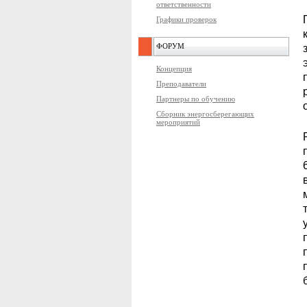
ответственности
Графики проверок
ФОРУМ
Концепция
Преподаватели
Партнеры по обучению
Сборник энергосберегающих
мероприятий