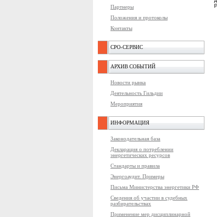
д
Р
Партнеры
Положения и протоколы
Контакты
СРО-СЕРВИС
АРХИВ СОБЫТИЙ
Новости рынка
Деятельность Гильдии
Мероприятия
ИНФОРМАЦИЯ
Законодательная база
Декларация о потреблении
энергетических ресурсов
Стандарты и правила
Энергоаудит. Примеры
Письма Министерства энергетики РФ
Сведения об участии в судебных
разбирательствах
Применение мер дисциплинарной