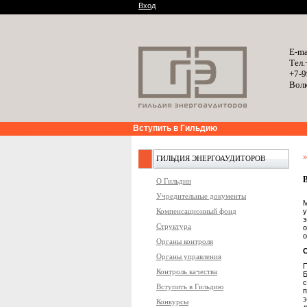
Вход
E-ma
Тел.
+7-9
Волк
Вступить в Гильдию
ГИЛЬДИЯ ЭНЕРГОАУДИТОРОВ
О Гильдии
Учредительные документы
М
Компенсационный фонд
у
э
Структура
о
Органы контроля
Органы управления
П
Контроль качества
Б
с
Вступить в Гильдию
Конкурсы