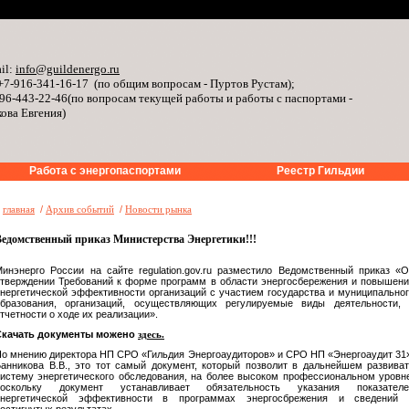
il:
info@guildenergo.ru
+7-916-341-16-17 (по общим вопросам - Пуртов Рустам);
96-443-22-46(по вопросам текущей работы и работы с паспортами -
ова Евгения)
Работа с энергопаспортами
Реестр Гильдии
»
главная
/
Архив событий
/
Новости рынка
Ведомственный приказ Министерства Энергетики!!!
инэнерго России на сайте regulation.gov.ru разместило Ведомственный приказ «
тверждении Требований к форме программ в области энергосбережения и повышен
нергетической эффективности организаций с участием государства и муниципально
образования, организаций, осуществляющих регулируемые виды деятельности, 
тчетности о ходе их реализации».
Скачать документы можено
здесь.
о мнению директора НП СРО «Гильдия Энергоаудиторов» и СРО НП «Энергоаудит 31
анникова В.В., это тот самый документ, который позволит в дальнейшем развива
истему энергетического обследования, на более высоком профессиональном уровн
поскольку документ устанавливает обязательность указания показателе
энергетической эффективности в программах энергосбрежения и сведений 