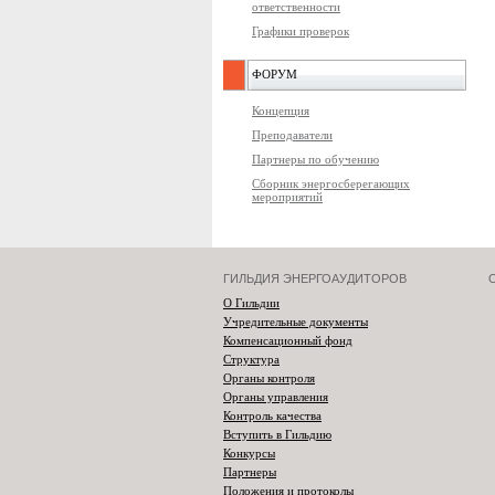
ответственности
Графики проверок
ФОРУМ
Концепция
Преподаватели
Партнеры по обучению
Сборник энергосберегающих
мероприятий
ГИЛЬДИЯ ЭНЕРГОАУДИТОРОВ
О Гильдии
Учредительные документы
Компенсационный фонд
Структура
Органы контроля
Органы управления
Контроль качества
Вступить в Гильдию
Конкурсы
Партнеры
Положения и протоколы