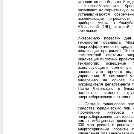
становится все больше. Кажд
к энергосбережению: Крас
развивают альтернативную э
устанавливаются современ
исключающие погрешности 
приборов учета, в Республ
Абаканской ТЭЦ, который 
котельные.
Интересную повестку дня 
технологий объявила М
энергоэффективности среди 
реализации программы "Энер
комплексной системы эне
реализация пилотных проект
технологий: освещение п
использующими солнечную 
насосов для горячего вод
управления. В настоящий мо
внедрению на основе эне
руководителя департамента т
Павла Ливинского, в ближ
полностью изменят стру
энергосбережению в столице.
— Сегодня финансовое обе
средства юридических лиц 
Проявление интереса 
энергосбережению со стороны
самых амбициозных проектов.
300 млн рублей в рамках э
энергосервисные проекты 
управления для многокварти