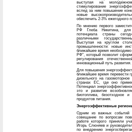
выступая на молодежном
стимулирование энергоэффе
вслед за ним повышение конк
новые высокопроизводител
обеспечить 2-3% ежегодного 
По мнению первого заместит
РФ Глеба Никитина, для 
потенциала страны сегодн
различными государствен
Выступая на круглом стол
промышленности: новые инст
ближайшее время необходимо 
РФ", который позволит сфор
регулирования отечествен
инновационный путь развития.
Для повышения энергоэффекти
ближайшее время перевести г
дизельного на газомоторное
странах ЕС, где оно приме
Потенциал энергоэффективнос
это и развитие возобновля
биотоплива, безотходное и 
продуктов питания.
Энергоэффективные регион
Одним из важных событий 
совещание по вопросам пов
работе которого приняли уч
Игорь Слюняев и руководите
по внедрению энергосберег