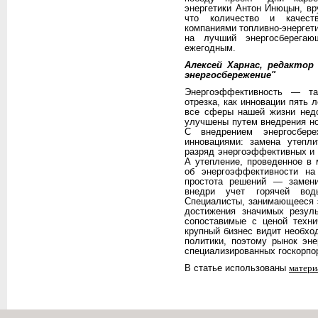
энергетики Антон Инюцын, вр
что количество и качест
компаниями топливно-энергети
на лучший энергосберегаю
ежегодным.
Алексей Харнас, редакто
энергосбережение"
Энергоэффективность — та
отрезка, как инновации пять 
все сферы нашей жизни недо
улучшены путем внедрения но
С внедрением энергосбер
инновациями: замена утепл
разряд энергоэффективных и 
А утепление, проведенное в 
об энергоэффективности на
простота решений — замен
внедри учет горячей вод
Специалисты, занимающееся э
достижения значимых резуль
сопоставимые с ценой техни
крупный бизнес видит необхо
политики, поэтому рынок эн
специализированных госкорпо
В статье использованы
матери