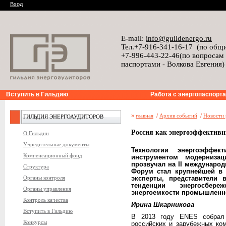
Вход
E-mail:
info@guildenergo.ru
Тел.+7-916-341-16-17 (по общ
+7-996-443-22-46(по вопросам
паспортами - Волкова Евгения)
Вступить в Гильдию
Работа с энергопаспорт
»
главная
/
Архив событий
/
Новости 
ГИЛЬДИЯ ЭНЕРГОАУДИТОРОВ
Россия как энергоэффективн
О Гильдии
Учредительные документы
Технологии энергоэффек
Компенсационный фонд
инструментом модерниза
прозвучал на II междунаро
Структура
Форум стал крупнейшей в 
Органы контроля
эксперты, представители 
тенденции энергосбер
Органы управления
энергоемкости промышленн
Контроль качества
Ирина Шкарникова
Вступить в Гильдию
В 2013 году ENES собрал 
Конкурсы
российских и зарубежных ко