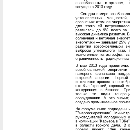
своеобразным стартапом, 
запущен в 2013 году.
— Сегодня в мире возобновля
установленных мощностей
сравнения: атомная энергетик
для этого ей потребовалос
развилась до 9% всего за 2
высокая динамика развития. Бо
солнечная и ветряная энерге
энергетики — занимает 25% 
развития возобновляемой э
выбросы углекислого газа, 
техногенные катастрофы, в
ограниченность традиционных 
В мае 2013 года правительс
возобновляемой энергетик
намерено финансово подде
ветровой энергии. Первый
источников прошел в сентябр
это был "крепкий, хороший мо
конкуренция в бизнесе. Пр
только те виды генерац
оборудовании. А это значит
создано промышленное произв
На форуме были подведены ит
"Энергосбережение". Минист
руководителей молодежных о
в номинации "Карьера в ТЭКе"
в области горного дела. В 
победу проект "Дни карье