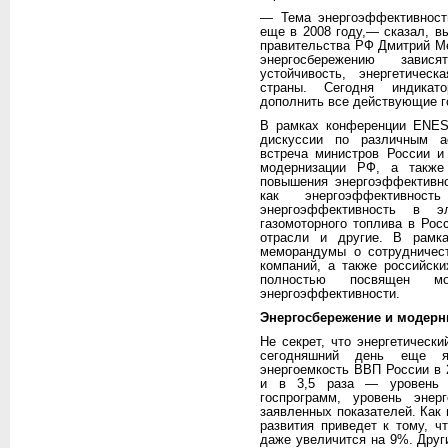
— Тема энергоэффективности
еще в 2008 году,— сказал, в
правительства РФ Дмитрий М
энергосбережению завися
устойчивость, энергетичес
страны. Сегодня индикато
дополнить все действующие г
В рамках конференции ENES
дискуссии по различным ас
встреча министров России и
модернизации РФ, а также
повышения энергоэффективно
как энергоэффективност
энергоэффективность в эл
газомоторного топлива в Рос
отрасли и другие. В рамк
меморандумы о сотрудничес
компаний, а также российск
полностью посвящен м
энергоэффективности.
Энергосбережение и модерн
Не секрет, что энергетическ
сегодняшний день еще яв
энергоемкость ВВП России в 
и в 3,5 раза — уровень р
госпрограмм, уровень энер
заявленных показателей. Как
развития приведет к тому, ч
даже увеличится на 9%. Дру