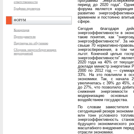
программы "Энергосбережен
ответственности
период до 2020 года". Одни
Графики проверок
форума является коррекция
развитию энергоэффективн
временем и постоянно впитыв
ФОРУМ
сфере.
Сегодня благодаря де
Концепция
энергоэффективности в экон
Преподаватели
такие понятия, как "энергоа
энергоэффективности". За не
Партнеры по обучению
свыше 70 нормативно-правов
энергосбережения, в том ч
Сборник энергосберегающих
мероприятий
льгот. Конечной целью госп
энергоэффективности" являе
2020 года на 40% от текущег
докладе министр энергетики Р
2000 по 2012 год — суммарн
33%. На это повлияли в осн
экономики. Так, с начала
увеличилась с 39% до 45%, 
до 27%, что позволило добит
снижения энергоемкости
модернизацию основных
воздействием государства.
По словам заместителя м
сегодняшний резерв экономии 
млн тонн условного топлив
энергоэффективность стано
будущего экономического ро
масштабного внедрения перед
отрасли экономики.