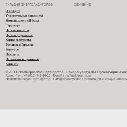
ГИЛЬДИЯ ЭНЕРГОАУДИТОРОВ
ОБУЧЕНИЕ
О Гильдии
Учредительные документы
Компенсационный фонд
Структура
Органы контроля
Органы управления
Контроль качества
Вступить в Гильдию
Конкурсы
Партнеры
Положения и протоколы
Контакты
© 2011 Некоммерческое Партнерство - Саморегулируемая Организация «Ги
Адрес: Тел.: +7 (916) 341-16-17, E-mail:
info@guildenergo.ru
Некоммерческое Партнерство - Саморегулируемая Организация «Гильдия Энерго