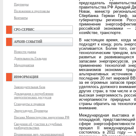
председатель правительст
Партнеры
правительства РФ Аркадий Дв
Положения и протоколы
Новак, министр региональ
Сбербанка Герман Греф, з
Контакты
губернаторы регионов Рос
применение энергоэффекти
российской экономики — 
СРО-СЕРВИС
хозяйстве, транспорте.
В настоящее время, когда м
АРХИВ СОБЫТИЙ
подходят к концу, роль энер
усиливается. Более того, се
Новости рынка
технологическим трендом, в
развитых и развивающихся
Деятельность Гильдии
запасами энергоресурсов, 
Мероприятия
применению технологий энер
механизмов экономии тради
альтернативных источников 
ИНФОРМАЦИЯ
последние 20 лет мировой ВВП
за ее огромных запасов прир
уделялось должного внимания
Законодательная база
других стран, в том числе и 
Декларация о потреблении
высокая энергоемкость росси
энергетических ресурсов
исчерпаемости природных б
страны обратить на технолог
Стандарты и правила
внимание.
Энергоаудит. Примеры
Международная выставка и
Письма Министерства энергетики РФ
площадкой, представляющей
сфере энергоэффективности
Сведения об участии в судебных
разбирательствах
прошел II международны
состоялось в 2011 году — ч
Применение мер дисциплинарной