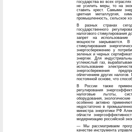
государства во всех отраслях
не усилить меры, то на эко
ставить крест. Самыми эне
цветная металлургия, хим
промышленность, сельское хоз
В разных странах сегод
государственного регулиро
налогового стимулирования до 
запрет на использование 
мощности закрываются. 
стимулирования энергетиче
энергосбережению у потреб
зеленых и черных сертификат
энергии. Для индустриальн
углекислый газ, вырабатыва
использование электричес
энергосбережения предп
облегчением других налогов.
постоянной основе, что спосо
В России также применя
регулирования энергоэффект
налоговые льготы, сист
оборудования, экологические
особенно активно применя
недостаточно в промышленно
министра энергетики РФ Алек
области энергоэффективност
модернизацию российской эко
— Мы рассматриваем прогр
качестве инструмента управл