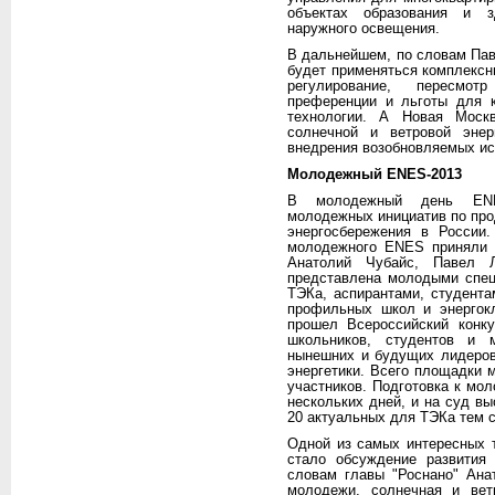
объектах образования и з
наружного освещения.
В дальнейшем, по словам Пав
будет применяться комплексн
регулирование, пересмот
преференции и льготы для 
технологии. А Новая Моск
солнечной и ветровой энер
внедрения возобновляемых ис
Молодежный ENES-2013
В молодежный день ENES
молодежных инициатив по пр
энергосбережения в России
молодежного ENES приняли 
Анатолий Чубайс, Павел 
представлена молодыми спец
ТЭКа, аспирантами, студент
профильных школ и энергок
прошел Всероссийский конк
школьников, студентов и 
нынешних и будущих лидеров
энергетики. Всего площадки
участников. Подготовка к м
нескольких дней, и на суд в
20 актуальных для ТЭКа тем 
Одной из самых интересных 
стало обсуждение развития 
словам главы "Роснано" Ана
молодежи, солнечная и вет