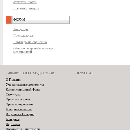
ответственности
Графики проверок
ФОРУМ
Концепция
Преподаватели
Партнеры по обучению
Сборник энергосберегающих
мероприятий
ГИЛЬДИЯ ЭНЕРГОАУДИТОРОВ
ОБУЧЕНИЕ
О Гильдии
Учредительные документы
Компенсационный фонд
Структура
Органы контроля
Органы управления
Контроль качества
Вступить в Гильдию
Конкурсы
Партнеры
Положения и протоколы