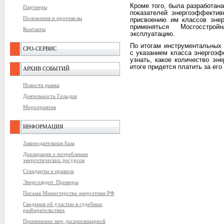
Кроме того, была разработан
Партнеры
показателей энергоэффектив
Положения и протоколы
присвоению им классов энер
применяться Мосгосстро
Контакты
эксплуатацию.
По итогам инструментальных 
СРО-СЕРВИС
с указанием класса энергоэ
узнать, какое количество эн
итоге придется платить за его
АРХИВ СОБЫТИЙ
Новости рынка
Деятельность Гильдии
Мероприятия
ИНФОРМАЦИЯ
Законодательная база
Декларация о потреблении
энергетических ресурсов
Стандарты и правила
Энергоаудит. Примеры
Письма Министерства энергетики РФ
Сведения об участии в судебных
разбирательствах
Применение мер дисциплинарной