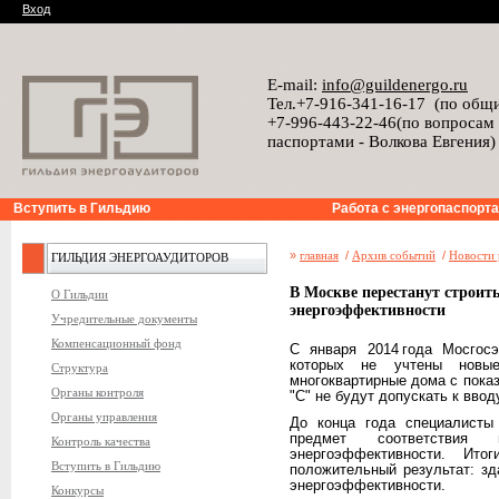
Вход
E-mail:
info@guildenergo.ru
Тел.+7-916-341-16-17 (по общ
+7-996-443-22-46(по вопросам
паспортами - Волкова Евгения)
Вступить в Гильдию
Работа с энергопаспорт
»
главная
/
Архив событий
/
Новости 
ГИЛЬДИЯ ЭНЕРГОАУДИТОРОВ
В Москве перестанут строит
О Гильдии
энергоэффективности
Учредительные документы
Компенсационный фонд
С января 2014 года Мосгосэ
которых не учтены новые
Структура
многоквартирные дома с пока
Органы контроля
"С" не будут допускать к ввод
Органы управления
До конца года специалисты
предмет соответствия п
Контроль качества
энергоэффективности. Ито
Вступить в Гильдию
положительный результат: з
энергоэффективности.
Конкурсы