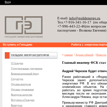
Вход
E-mail:
info@guildenergo.ru
Тел.+7-916-341-16-17 (по общ
+7-996-443-22-46(по вопросам
паспортами - Волкова Евгения)
Вступить в Гильдию
Работа с энергопаспорт
»
главная
/
Архив событий
/
Новости 
ГИЛЬДИЯ ЭНЕРГОАУДИТОРОВ
Главный инженер ФСК стал 
О Гильдии
Учредительные документы
Андрей Черезов будет отве
Компенсационный фонд
Ранее работавший в «Федер
Структура
Черезов занял дополнител
энергетики РФ. В его обяза
Органы контроля
олимпийских объектов. На 
Органы управления
работать во время подготов
месяцев после ее окончания
Контроль качества
Александра Новака, еще оста
Вступить в Гильдию
Премьер-министр РФ Дмитрий
Конкурсы
о назначении главного инж