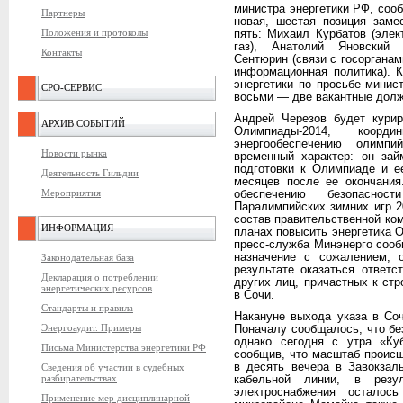
министра энергетики РФ, соо
Партнеры
новая, шестая позиция заме
Положения и протоколы
пять: Михаил Курбатов (элек
газ), Анатолий Яновский 
Контакты
Сентюрин (связи с госоргана
информационная политика). 
энергетики по просьбе мини
СРО-СЕРВИС
восьми — две вакантные долж
Андрей Черезов будет курир
АРХИВ СОБЫТИЙ
Олимпиады-2014, коорд
энергообеспечению олимпи
Новости рынка
временный характер: он зай
подготовки к Олимпиаде и е
Деятельность Гильдии
месяцев после ее окончания
Мероприятия
обеспечению безопаснос
Паралимпийских зимних игр 2
состав правительственной ком
ИНФОРМАЦИЯ
планах повысить энергетика 
пресс-служба Минэнерго сооб
назначение с сожалением, 
Законодательная база
результате оказаться ответ
Декларация о потреблении
других лиц, причастных к стр
энергетических ресурсов
в Сочи.
Стандарты и правила
Накануне выхода указа в Со
Энергоаудит. Примеры
Поначалу сообщалось, что без
однако сегодня с утра «Ку
Письма Министерства энергетики РФ
сообщив, что масштаб проис
в десять вечера в Завокзал
Сведения об участии в судебных
разбирательствах
кабельной линии, в резу
электроснабжения осталос
Применение мер дисциплинарной