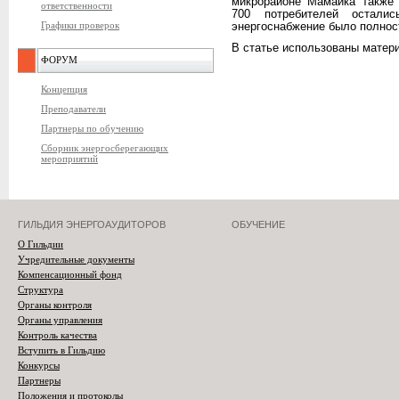
микрорайоне Мамайка также 
ответственности
700 потребителей остали
Графики проверок
энергоснабжение было полнос
В статье использованы мате
ФОРУМ
Концепция
Преподаватели
Партнеры по обучению
Сборник энергосберегающих
мероприятий
ГИЛЬДИЯ ЭНЕРГОАУДИТОРОВ
ОБУЧЕНИЕ
О Гильдии
Учредительные документы
Компенсационный фонд
Структура
Органы контроля
Органы управления
Контроль качества
Вступить в Гильдию
Конкурсы
Партнеры
Положения и протоколы