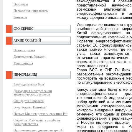
законодательства и сравни
Партнеры
представленной научно-и
возможных альтернатив 
Положения и протоколы
энергоэффективности и 
Контакты
международного опыта и спец
Исследование позволило стр
СРО-СЕРВИС
наиболее действенные меры 
Китай сфокусировался на
подконтрольных компаний в у
АРХИВ СОБЫТИЙ
Норвегии энергоэффективно
странах ЕС сфокусировались 
также пример Японии, где ин
Новости рынка
угла, также используются
Деятельность Гильдии
отличаются прагматичным 
рассматривается как часть с
Мероприятия
промышленности.
Глава BCG в СНГ Ян Дирк 
разработанные рекомендации
ИНФОРМАЦИЯ
посмотреть на возможные ме
по стимулированию энергоэфф
Законодательная база
Консультантами было отмече
Декларация о потреблении
энергоэффективности до
энергетических ресурсов
технологической модернизац
Стандарты и правила
набор действий для минимиз
механизмов стимулирования
Энергоаудит. Примеры
контроль внедрения наилучш
Письма Министерства энергетики РФ
отмечено, что одним из ключ
финансирования в реализаци
Сведения об участии в судебных
в России является высокая 
разбирательствах
меры по внедрению в Ро
Применение мер дисциплинарной
реализованы в первоочередно