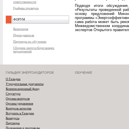
ответственности
Подводя итоги обсуждения
Графики проверок
«Результаты проведенной раб
основу предложений Минэн
программы «Энергоэффективнос
ФОРУМ
сама работа может быть рек
Межведомственном координац
Концепция
экспертов Открытого правител
Преподаватели
Партнеры по обучению
Сборник энергосберегающих
мероприятий
ГИЛЬДИЯ ЭНЕРГОАУДИТОРОВ
ОБУЧЕНИЕ
О Гильдии
Учредительные документы
Компенсационный фонд
Структура
Органы контроля
Органы управления
Контроль качества
Вступить в Гильдию
Конкурсы
Партнеры
Положения и протоколы