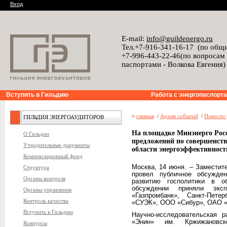
Вход
E-mail:
info@guildenergo.ru
Тел.+7-916-341-16-17 (по общ
+7-996-443-22-46(по вопросам
паспортами - Волкова Евгения)
Вступить в Гильдию
Работа с энергопаспорт
»
главная
/
Архив событий
/
Новости 
ГИЛЬДИЯ ЭНЕРГОАУДИТОРОВ
На площадке Минэнерго Росс
О Гильдии
предложений по совершенств
Учредительные документы
области энергоэффективност
Компенсационный фонд
Москва, 14 июня. – Замести
Структура
провел публичное обсужден
Органы контроля
развитию госполитики в о
обсуждении приняли экс
Органы управления
«Газпромбанк», Санкт-Пете
Контроль качества
«СУЭК», ООО «Сибур», ОАО «
Вступить в Гильдию
Научно-исследовательская
«Энин» им. Кржижанов
Конкурсы