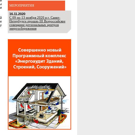
ии
мы
МЕРОПРИЯТИЯ
ти
16.11.2020
С 09 по 13 ноября 2020 в г. Санкт-
й
Петербурге прошло III Всероссийское
е
совещание региональных центров
ту
энергосбережения