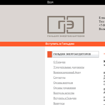
Вход
E-ma
Тел.
+7-9
Волк
Вступить в Гильдию
ГИЛЬДИЯ ЭНЕРГОАУДИТОРОВ
О Гильдии
Учредительные документы
Компенсационный фонд
э
Структура
п
Органы контроля
с
Органы управления
В
д
Контроль качества
И
Вступить в Гильдию
в
Конкурсы