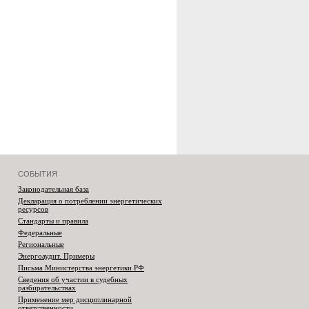
СОБЫТИЯ
Законодательная база
Декларация о потреблении энергетических
ресурсов
Стандарты и правила
Федеральные
Региональные
Энергоаудит. Примеры
Письма Министерства энергетики РФ
Сведения об участии в судебных
разбирательствах
Применение мер дисциплинарной
ответственности