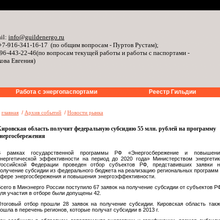
il:
info@guildenergo.ru
+7-916-341-16-17 (по общим вопросам - Пуртов Рустам);
96-443-22-46(по вопросам текущей работы и работы с паспортами -
ова Евгения)
Работа с энергопаспортами
Реестр Гильдии
»
главная
/
Архив событий
/
Новости рынка
Кировская область получит федеральную субсидию 55 млн. рублей на программу
энергосбережения
В рамках государственной программы РФ «Энергосбережение и повышени
нергетической эффективности на период до 2020 года» Министерством энергети
Российской Федерации проведен отбор субъектов РФ, представивших заявки н
олучение субсидии из федерального бюджета на реализацию региональных программ
фере энергосбережения и повышения энергоэффективности.
сего в Минэнерго России поступило 67 заявок на получение субсидии от субъектов Р
ля участия в отборе были допущены 42.
тоговый отбор прошли 28 заявок на получение субсидии. Кировская область так
ошла в перечень регионов, которые получат субсидии в 2013 г.