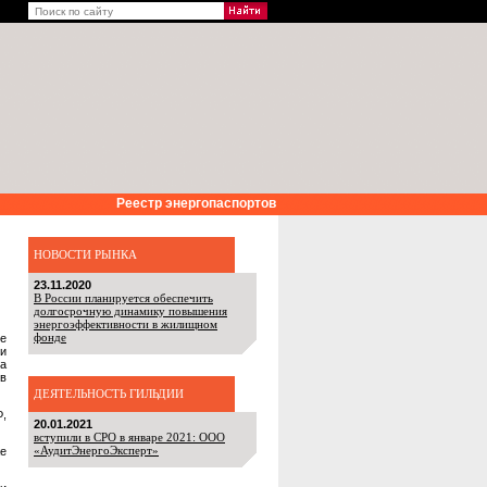
Реестр энергопаспортов
НОВОСТИ РЫНКА
23.11.2020
В России планируется обеспечить
долгосрочную динамику повышения
энергоэффективности в жилищном
фонде
е
ки
а
 в
ДЕЯТЕЛЬНОСТЬ ГИЛЬДИИ
Ф,
20.01.2021
вступили в СРО в январе 2021: ООО
«АудитЭнергоЭксперт»
же