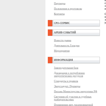
К
с
Партнеры
«
Положения и протоколы
н
Контакты
э
у
СРО-СЕРВИС
АРХИВ СОБЫТИЙ
Новости рынка
Деятельность Гильдии
Мероприятия
ИНФОРМАЦИЯ
Законодательная база
Декларация о потреблении
энергетических ресурсов
Стандарты и правила
Энергоаудит. Примеры
Письма Министерства энергетики РФ
Сведения об участии в судебных
разбирательствах
Применение мер дисциплинарной