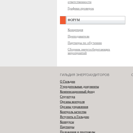
ответственности
Графики проверок
ФОРУМ
Концепция
Преподаватели
Партнеры по обучению
Сборник энергосберегающих
мероприятий
ГИЛЬДИЯ ЭНЕРГОАУДИТОРОВ
О Гильдии
Учредительные документы
Компенсационный фонд
Структура
Органы контроля
Органы управления
Контроль качества
Вступить в Гильдию
Конкурсы
Партнеры
Положения и протоколы