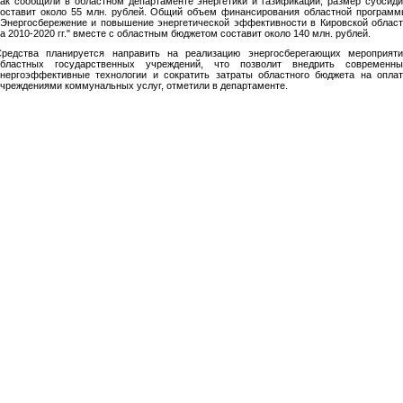
ак сообщили в областном департаменте энергетики и газификации, размер субсид
оставит около 55 млн. рублей. Общий объем финансирования областной програм
Энергосбережение и повышение энергетической эффективности в Кировской облас
а 2010-2020 гг." вместе с областным бюджетом составит около 140 млн. рублей.
Средства планируется направить на реализацию энергосберегающих мероприяти
областных государственных учреждений, что позволит внедрить современны
нергоэффективные технологии и сократить затраты областного бюджета на опла
чреждениями коммунальных услуг, отметили в департаменте.