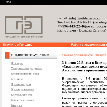
Вход
E-mail:
info@guildenergo.ru
Тел.+7-916-341-16-17 (по общ
+7-996-443-22-46(по вопросам
паспортами - Волкова Евгения)
Вступить в Гильдию
Работа с энергопаспорт
»
главная
/
Архив событий
/
Новости 
ГИЛЬДИЯ ЭНЕРГОАУДИТОРОВ
3-6 июня 2013 года в Вене 
О Гильдии
«Сравнительная оценка подх
Учредительные документы
Австрии: опыт применения 
Компенсационный фонд
В период с 3-6 июня 201
Структура
энергетическое агентство
Органы контроля
Федерации организует обу
подходов к энергосбережен
Органы управления
механизмов энергосервисных 
Контроль качества
Семинар призван стать плат
Вступить в Гильдию
развития рынка энергосер
Конкурсы