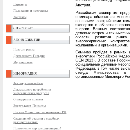
информацией между ведущим
Партнеры
Австрии.
Положения и протоколы
Российским экспертам пред
семинара обменяться мнения
Контакты
со своими австрийскими кол
экспертов в области энерго
СРО-СЕРВИС
энергии. Важным составляю
деловых встреч и технически
области развития рынка
АРХИВ СОБЫТИЙ
энергосервисных контракт
компаниями и организациями.
Новости рынка
Семинар пройдет в рамках 
Деятельность Гильдии
энергетики Российской Феде
GEN 2013». В составе Россий
Мероприятия
официальные деловые меропр
Федерации, в том числе выст
стенда Министерства в 
ИНФОРМАЦИЯ
организованные Минэнерго Ро
Законодательная база
Декларация о потреблении
энергетических ресурсов
Стандарты и правила
Энергоаудит. Примеры
Письма Министерства энергетики РФ
Сведения об участии в судебных
разбирательствах
Применение мер дисциплинарной