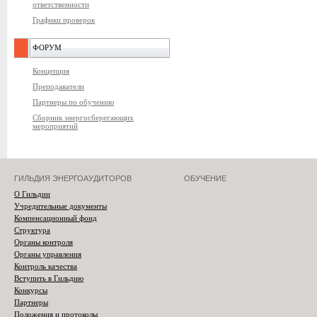
ответственности
Графики проверок
ФОРУМ
Концепция
Преподаватели
Партнеры по обучению
Сборник энергосберегающих
мероприятий
ГИЛЬДИЯ ЭНЕРГОАУДИТОРОВ
ОБУЧЕНИЕ
О Гильдии
Учредительные документы
Компенсационный фонд
Структура
Органы контроля
Органы управления
Контроль качества
Вступить в Гильдию
Конкурсы
Партнеры
Положения и протоколы