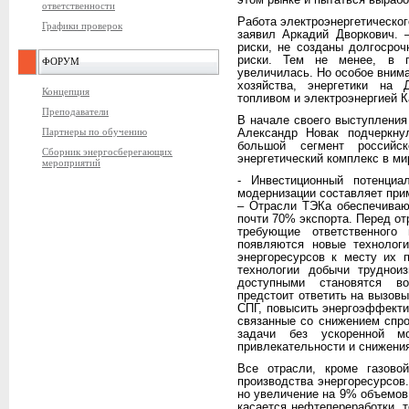
этом рынке и пытаться вырабо
ответственности
Работа электроэнергетическог
Графики проверок
заявил Аркадий Дворкович. 
риски, не созданы долгосро
риски. Тем не менее, в п
ФОРУМ
увеличилась. Но особое вним
хозяйства, энергетики на
Концепция
топливом и электроэнергией К
Преподаватели
В начале своего выступления
Партнеры по обучению
Александр Новак подчеркну
большой сегмент россий
Сборник энергосберегающих
энергетический комплекс в ми
мероприятий
- Инвестиционный потенци
модернизации составляет прим
– Отрасли ТЭКа обеспечиваю
почти 70% экспорта. Перед от
требующие ответственного
появляются новые технологи
энергоресурсов к месту их 
технологии добычи труднои
доступными становятся во
предстоит ответить на вызов
СПГ, повысить энергоэффекти
связанные со снижением спро
задачи без ускоренной мо
привлекательности и снижени
Все отрасли, кроме газово
производства энергоресурсов
но увеличение на 9% объемов
касается нефтепереработки, т