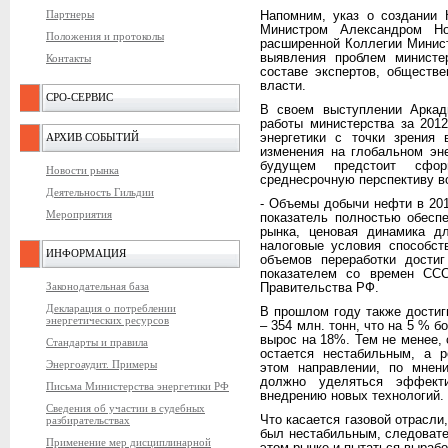
Партнеры
Напомним, указ о создании 
Министром Александром Но
Положения и протоколы
расширенной Коллегии Минис
выявления проблем министе
Контакты
составе экспертов, обществе
власти.
СРО-СЕРВИС
В своем выступлении Аркад
работы министерства за 201
АРХИВ СОБЫТИЙ
энергетики с точки зрения
изменения на глобальном эн
будущем предстоит сфор
Новости рынка
среднесрочную перспективу в
Деятельность Гильдии
- Объемы добычи нефти в 201
Мероприятия
показатель полностью обесп
рынка, ценовая динамика дл
налоговые условия способст
ИНФОРМАЦИЯ
объемов переработки достиг
показателем со времен ССС
Законодательная база
Правительства РФ.
Декларация о потреблении
В прошлом году также достиг
энергетических ресурсов
– 354 млн. тонн, что на 5 % б
вырос на 18%. Тем не менее, 
Стандарты и правила
остается нестабильным, а р
Энергоаудит. Примеры
этом направлении, по мнен
должно уделяться эффекти
Письма Министерства энергетики РФ
внедрению новых технологий.
Сведения об участии в судебных
Что касается газовой отрасли,
разбирательствах
был нестабильным, следовате
Применение мер дисциплинарной