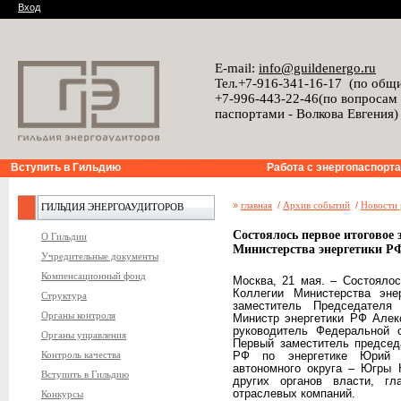
Вход
E-mail:
info@guildenergo.ru
Тел.+7-916-341-16-17 (по общ
+7-996-443-22-46(по вопросам
паспортами - Волкова Евгения)
Вступить в Гильдию
Работа с энергопаспорт
»
главная
/
Архив событий
/
Новости 
ГИЛЬДИЯ ЭНЕРГОАУДИТОРОВ
Состоялось первое итоговое
О Гильдии
Министерства энергетики Р
Учредительные документы
Компенсационный фонд
Москва, 21 мая. – Состояло
Коллегии Министерства эне
Структура
заместитель Председателя
Органы контроля
Министр энергетики РФ Алек
руководитель Федеральной
Органы управления
Первый заместитель председ
Контроль качества
РФ по энергетике Юрий Ли
автономного округа – Югры 
Вступить в Гильдию
других органов власти, гл
отраслевых компаний.
Конкурсы