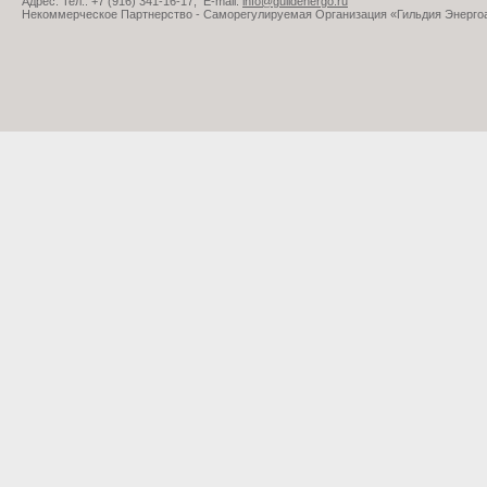
Адрес: Тел.: +7 (916) 341-16-17, E-mail:
info@guildenergo.ru
Некоммерческое Партнерство - Саморегулируемая Организация «Гильдия Энерго