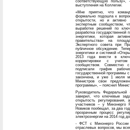
соответствующую пользу»,
выступления на Коллегии.
«Мне приятно, что команд
формально подошла к вопрос
открытости, но и активно 
экспертным сообществом, ч
выработке решений по клю
разработка государственной 
энергетики, которая акти
правительства» на площа
Экспертного совета при П
публичное обсуждение. Тепе
энергетики и системой «Откры
2013 года внести в ключе
корректировки с учетом
сообществом. Совместно 
подписали график рабоч
государственной программы с 
закончена, и уже 1 июля м
Министров свои предложен
программы», – пояснил Минис
Руководитель Федеральной
заверил, что ключевые зада
открытость регулирования, 
участников – у Минэнерго 
Новиков пообещал, за два го
прозрачным процесс регули
электроэнергии на 2014 год до
- ФСТ с Минэнерго России
отраслевых вопросов, мы вс