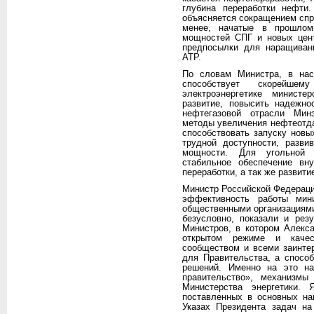
глубина переработки нефти
объясняется сокращением спро
менее, начатые в прошлом
мощностей СПГ и новых цен
предпосылки для наращивани
АТР.
По словам Министра, в нас
способствует скорейш
электроэнергетике министе
развитие, повысить надежно
нефтегазовой отрасли Мин
методы увеличения нефтеотда
способствовать запуску новы
трудной доступности, разви
мощности. Для угольной 
стабильное обеспечение вн
переработки, а так же развити
Министр Российской Федераци
эффективность работы мин
общественными организациями
безусловно, показали и рез
Министров, в котором Алекса
открытом режиме и качес
сообществом и всеми заинте
для Правительства, а спосо
решений. Именно на это на
правительство», механизмы
Министерства энергетики.
поставленных в основных на
Указах Президента задач на