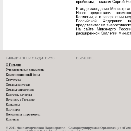
проблемы, – сказал Сергей Но
В ходе заседания Министр э
Новак предоставил возмож
Коллегии, а в завершении ме
Российской Федерации н
представителям энергетическо
На сайте Минэнерго России
расширенной Коллегии Минист
ГИЛЬДИЯ ЭНЕРГОАУДИТОРОВ
ОБУЧЕНИЕ
О Гильдии
Учредительные документы
Компенсационный фонд
Структура
Органы контроля
Органы управления
Контроль качества
Вступить в Гильдию
Конкурсы
Партнеры
Положения и протоколы
Контакты
© 2011 Некоммерческое Партнерство - Саморегулируемая Организация «Ги