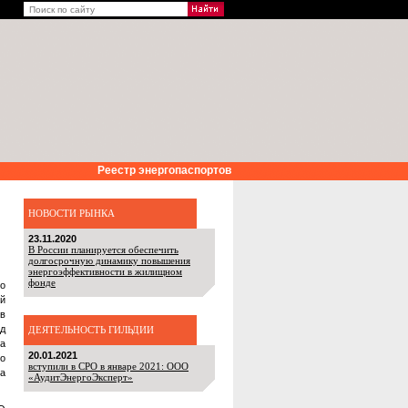
Реестр энергопаспортов
НОВОСТИ РЫНКА
23.11.2020
В России планируется обеспечить
долгосрочную динамику повышения
энергоэффективности в жилищном
фонде
го
ий
ив
д
ДЕЯТЕЛЬНОСТЬ ГИЛЬДИИ
а
20.01.2021
то
вступили в СРО в январе 2021: ООО
а
«АудитЭнергоЭксперт»