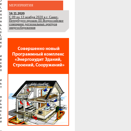
О
не
МЕРОПРИЯТИЯ
е,
и
16.11.2020
ию
С 09 по 13 ноября 2020 в г. Санкт-
л
Петербурге прошло III Всероссийское
ля
совещание региональных центров
ть
энергосбережения
о,
их
,
й
ик
у
ни
ов
ых
РФ
о
ом
ь
ет
ля
у
ть
я
х
у.
ам
м