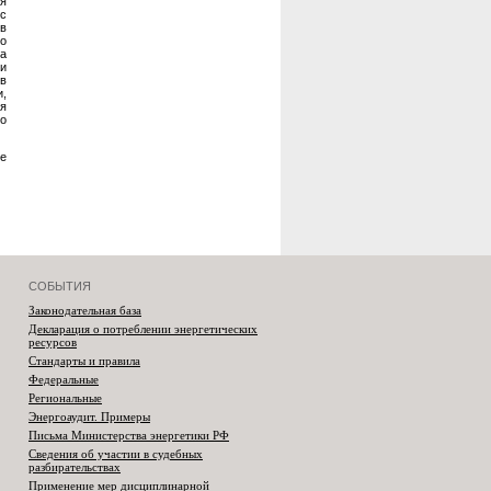
ия
с
 в
бо
 а
ки
в
и,
ся
ко
ые
СОБЫТИЯ
Законодательная база
Декларация о потреблении энергетических
ресурсов
Стандарты и правила
Федеральные
Региональные
Энергоаудит. Примеры
Письма Министерства энергетики РФ
Сведения об участии в судебных
разбирательствах
Применение мер дисциплинарной