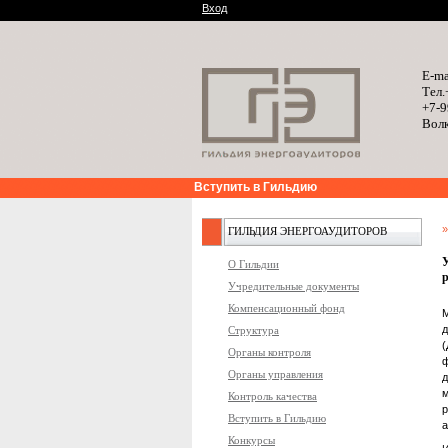
Вход
E-ma
Тел.
+7-9
Волк
Вступить в Гильдию
ГИЛЬДИЯ ЭНЕРГОАУДИТОРОВ
О Гильдии
р
Учредительные документы
Компенсационный фонд
М
д
Структура
(
Органы контроля
Органы управления
м
Контроль качества
Вступить в Гильдию
а
Конкурсы