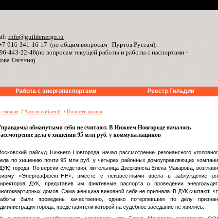
il:
info@guildenergo.ru
+7-916-341-16-17 (по общим вопросам - Пуртов Рустам);
96-443-22-46(по вопросам текущей работы и работы с паспортами -
ова Евгения)
Работа с энергопаспортами
Реестр Гильдии
»
главная
/
Архив событий
/
Новости рынка
Управдомы обманутыми себя не считают. В Нижнем Новгороде началось
ассмотрение дела о хищении 95 млн руб. у коммунальщиков
осковский райсуд Нижнего Новгорода начал рассмотрение резонансного уголовно
ела по хищению почти 95 млн руб. у четырех районных домоуправляющих компан
ДУК) города. По версии следствия, жительница Дзержинска Елена Макарова, возглав
фирму «Энергоэффект-НН», вместе с неизвестными ввела в заблуждение ря
директоров ДУК, представив им фиктивные паспорта о проведении энергоаудит
ногоквартирных домов. Сама женщина виновной себя не признала. В ДУК считают, ч
работы были проведены качественно, однако потерпевшим по делу признан
дминистрация города, представители которой на судебное заседание не явились.