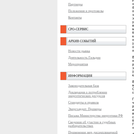
«
Партнеры
б
Положения и протоколы
з
Контакты
у
в
СРО-СЕРВИС
м
К
АРХИВ СОБЫТИЙ
(
п
Новости рынка
В
Деятельность Гильдии
п
Мероприятия
р
э
к
ИНФОРМАЦИЯ
В
Законодательная база
О
Декларация о потреблении
с
энергетических ресурсов
П
Стандарты и правила
р
Энергоаудит. Примеры
Письма Министерства энергетики РФ
с
К
Сведения об участии в судебных
разбирательствах
«
Применение мер дисциплинарной