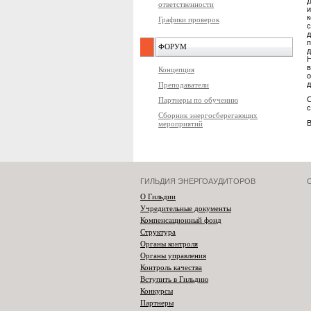
Д
ответственности
к
Графики проверок
с
д
п
ФОРУМ
Н
в
Концепция
о
д
Преподаватели
С
Партнеры по обучению
с
Сборник энергосберегающих
В
мероприятий
ГИЛЬДИЯ ЭНЕРГОАУДИТОРОВ
О Гильдии
Учредительные документы
Компенсационный фонд
Структура
Органы контроля
Органы управления
Контроль качества
Вступить в Гильдию
Конкурсы
Партнеры