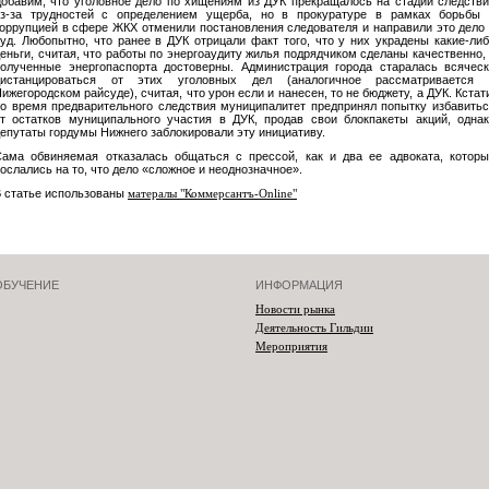
обавим, что уголовное дело по хищениям из ДУК прекращалось на стадии следств
из-за трудностей с определением ущерба, но в прокуратуре в рамках борьбы 
оррупцией в сфере ЖКХ отменили постановления следователя и направили это дело
уд. Любопытно, что ранее в ДУК отрицали факт того, что у них украдены какие-ли
еньги, считая, что работы по энергоаудиту жилья подрядчиком сделаны качественно,
олученные энергопаспорта достоверны. Администрация города старалась всячес
дистанцироваться от этих уголовных дел (аналогичное рассматривается 
ижегородском райсуде), считая, что урон если и нанесен, то не бюджету, а ДУК. Кстат
о время предварительного следствия муниципалитет предпринял попытку избавить
т остатков муниципального участия в ДУК, продав свои блокпакеты акций, одна
епутаты гордумы Нижнего заблокировали эту инициативу.
ама обвиняемая отказалась общаться с прессой, как и два ее адвоката, котор
ослались на то, что дело «сложное и неоднозначное».
 статье использованы
матералы "Коммерсантъ-Online"
ОБУЧЕНИЕ
ИНФОРМАЦИЯ
Новости рынка
Деятельность Гильдии
Мероприятия