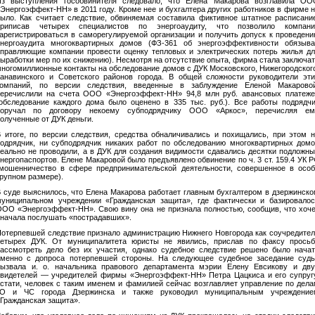
Из выступления гособвинителя следовало, что Елена Макарова возглавила ОО
Энергоэффект-НН» в 2011 году. Кроме нее и бухгалтера других работников в фирме 
ыло. Как считает следствие, обвиняемая составила фиктивное штатное расписани
приписав четырех специалистов по энергоаудиту, что позволило компани
арегистрироваться в саморегулируемой организации и получить допуск к проведен
энергоаудита многоквартирных домов (ФЗ-361 об энергоэффективности обязыва
правляющие компании провести оценку тепловых и электрических потерь жилья д
ыработки мер по их снижению). Несмотря на отсутствие опыта, фирма стала заключа
ногомиллионные контакты на обследование домов с ДУК Московского, Нижегородског
анавинского и Советского районов города. В общей сложности руководители эт
компаний, по версии следствия, введенные в заблуждение Еленой Макаровой
перечислили на счета ООО «Энергоэффект-НН» 94,8 млн руб. авансовых платеже
обследование каждого дома было оценено в 335 тыс. руб.). Все работы подрядч
поручал по договору некоему субподрядчику ООО «Аркос», перечисляя ем
олученные от ДУК деньги.
 итоге, по версии следствия, средства обналичивались и похищались, при этом 
одрядчик, ни субподрядчик никаких работ по обследованию многоквартирных дом
еально не проводили, а в ДУК для создания видимости сдавались десятки подложн
нергопаспортов. Елене Макаровой было предъявлено обвинение по ч. 3 ст. 159.4 УК 
(мошенничество в сфере предпринимательской деятельности, совершенное в особ
рупном размере).
 суде выяснилось, что Елена Макарова работает главным бухгалтером в дзержинск
муниципальном учреждении «Гражданская защита», где фактически и базировалос
ОО «Энергоэффект-НН». Свою вину она не признала полностью, сообщив, что хоч
начала послушать «пострадавших».
отерпевшей следствие признало администрацию Нижнего Новгорода как соучредите
четырех ДУК. От муниципалитета юристы не явились, прислав по факсу просьб
ассмотреть дело без их участия, однако судебное следствие решено было нача
именно с допроса потерпевшей стороны. На следующее судебное заседание судь
вызвала и. о. начальника правового департамента мэрии Елену Евсикову и дву
видетелей — учредителей фирмы «Энергоэффект-НН» Петра Цацкиса и его супруг
стати, человек с таким именем и фамилией сейчас возглавляет управление по дел
ГО и ЧС города Дзержинска и также руководил муниципальным учреждение
Гражданская защита».