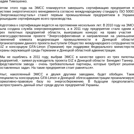
Вадим Тимошенко.
Летом этого года на ЭМСС планируется завершить сертификацию предприятия п
истеме энергетического менеджмента согласно международному стандарту ISO 5000
«Энергомашспецсталь» станет первым промышленным предприятием в Украине
рошедшим сертификацию всего производства.
одготовка к сертификации ведется на протяжении нескольких лет. В 2010 году на ЭМ
ыла создана служба энергоменеджмента, а в 2011 году предприятие стало одним 
трех пилотных предприятий области, выигравших конкурс на право участия 
межгосударственном проекте "Энергоэффективная и направленная на уменьшени
изменений климата модернизация промышленности в Донецкой области"
рганизаторами данного проекта выступили Общество международного сотрудничест
IZ и консорциум GFA-Limon (Германия) при поддержке Федерального министерст
храны окружающей среды Германии и Донецкой областной администрации.
«Мы не ошиблись в 2011 году, выбрав ЭМСС в качестве одного из трех пилотны
редприятий, - заявил руководитель проекта GIZ в Донецкой области Бенедикт Таннер.
редставители завода - очень требовательные партнеры, которые требуют решен
оставленных задач. На такие предприятия стоит равняться».
Опыт, накопленный ЭМСС и двумя другими заводами, будет обобщен. Такж
пециалисты консорциума GFA-Limon и Донецкой облгосадминистрации проанализиру
нормативно-правовую базу по энергосбережению. В будущем предполагаетс
аспространить данный опыт среди других предприятий Украины.