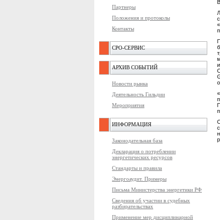
Партнеры
Положения и протоколы
с
Контакты
п
П
б
СРО-СЕРВИС
АРХИВ СОБЫТИЙ
О
G
о
Новости рынка
Деятельность Гильдии
п
Мероприятия
П
п
ИНФОРМАЦИЯ
с
р
Законодательная база
Декларация о потреблении
энергетических ресурсов
Стандарты и правила
Энергоаудит. Примеры
Письма Министерства энергетики РФ
Сведения об участии в судебных
разбирательствах
Применение мер дисциплинарной