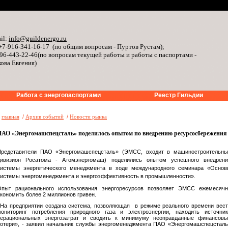
il:
info@guildenergo.ru
+7-916-341-16-17 (по общим вопросам - Пуртов Рустам);
96-443-22-46(по вопросам текущей работы и работы с паспортами -
ова Евгения)
Работа с энергопаспортами
Реестр Гильдии
»
главная
/
Архив событий
/
Новости рынка
ПАО «Энергомашспецсталь» поделилось опытом по внедрению ресурсосбережения
Представители ПАО «Энергомашспецсталь» (ЭМСС, входит в машиностроительны
дивизион Росатома - Атомэнергомаш) поделились опытом успешного внедрени
системы энергетического менеджмента в ходе международного семинара «Основ
истемы энергоменеджмента и энергоэффективность в промышленности».
Опыт рационального использования энергоресурсов позволяет ЭМСС ежемесячн
кономить более 2 миллионов гривен.
На предприятии создана система, позволяющая в режиме реального времени вес
мониторинг потребления природного газа и электроэнергии, находить источник
нерациональных энергозатрат и сводить к минимуму неоправданные финансовы
отери», - заявил начальник службы энергоменеджмента ПАО «Энергомашспецстал