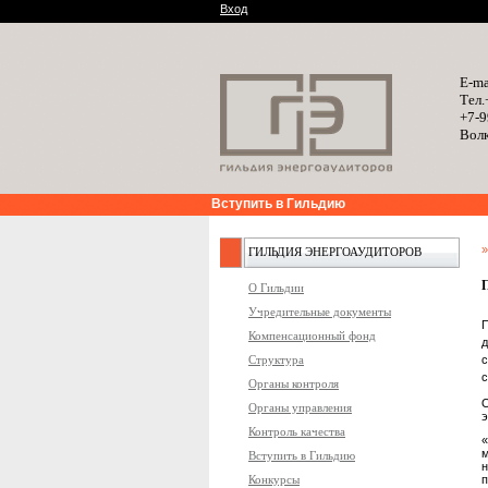
Вход
E-ma
Тел.
+7-9
Волк
Вступить в Гильдию
ГИЛЬДИЯ ЭНЕРГОАУДИТОРОВ
О Гильдии
Учредительные документы
Компенсационный фонд
Структура
с
Органы контроля
Органы управления
э
Контроль качества
«
Вступить в Гильдию
Конкурсы
п