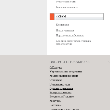
ответственности
Графики проверок
ФОРУМ
Концепция
Преподаватели
Партнеры по обучению
Сборник энергосберегающих
мероприятий
ГИЛЬДИЯ ЭНЕРГОАУДИТОРОВ
О Гильдии
Учредительные документы
Компенсационный фонд
Структура
Органы контроля
Органы управления
Контроль качества
Вступить в Гильдию
Конкурсы
Партнеры
Положения и протоколы