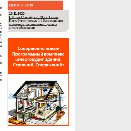
МЕРОПРИЯТИЯ
о
1.
16.11.2020
,
С 09 по 13 ноября 2020 в г. Санкт-
Петербурге прошло III Всероссийское
совещание региональных центров
СС
энергосбережения
из
в
е
.
ва
ва
х
 -
ия
е
ют
я