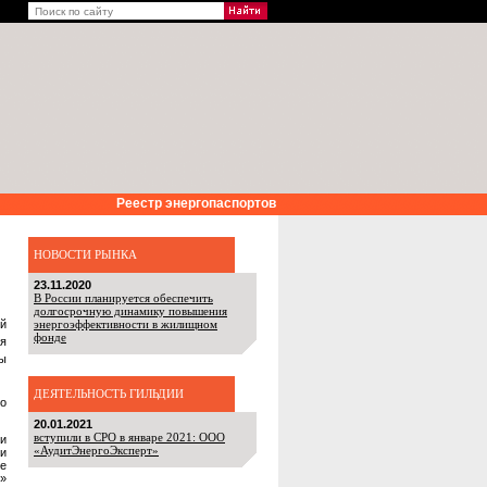
Реестр энергопаспортов
НОВОСТИ РЫНКА
23.11.2020
В России планируется обеспечить
долгосрочную динамику повышения
й
энергоэффективности в жилищном
фонде
я
ы
ДЕЯТЕЛЬНОСТЬ ГИЛЬДИИ
о
20.01.2021
вступили в СРО в январе 2021: ООО
ти
«АудитЭнергоЭксперт»
и
е
ь»