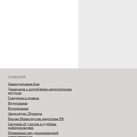
СОБЫТИЯ
Законодательная база
Декларация о потреблении энергетических
ресурсов
Стандарты и правила
Федеральные
Региональные
Энергоаудит. Примеры
Письма Министерства энергетики РФ
Сведения об участии в судебных
разбирательствах
Применение мер дисциплинарной
ответственности