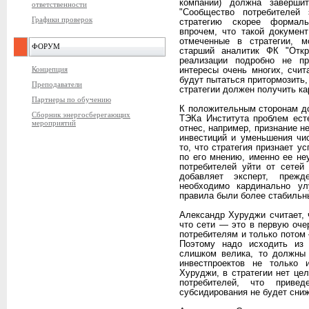
компании) должна заверши
ответственности
"Сообщество потребителей 
Графики проверок
стратегию скорее формаль
впрочем, что такой документ
отмеченные в стратегии, м
ФОРУМ
старший аналитик ФК "Отк
реализации подробно не пр
Концепция
интересы очень многих, счи
будут пытаться притормозить,
Преподаватели
стратегии должен получить ка
Партнеры по обучению
К положительным сторонам д
Сборник энергосберегающих
ТЭКа Института проблем ест
мероприятий
отнес, например, признание 
инвестиций и уменьшения чи
то, что стратегия признает у
по его мнению, именно ее не
потребителей уйти от сетей
добавляет эксперт, прежд
необходимо кардинально ул
правила были более стабиль
Александр Хуруджи считает, ч
что сети — это в первую оче
потребителям и только потом —
Поэтому надо исходить из 
слишком велика, то должны
инвестпроектов не только
Хуруджи, в стратегии нет цел
потребителей, что приве
субсидирования не будет сни