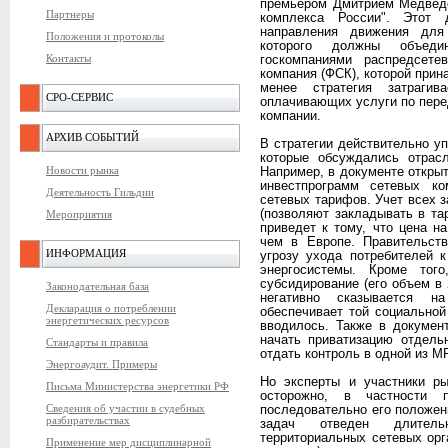
премьером Дмитрием Медведе
Партнеры
комплекса России". Этот 
направления движения для
Положения и протоколы
которого должны объеди
Контакты
госкомпаниями распредсете
компания (ФСК), которой прин
менее стратегия затраги
СРО-СЕРВИС
оплачивающих услуги по пере
компании.
АРХИВ СОБЫТИЙ
В стратегии действительно у
которые обсуждались отрас
Новости рынка
Например, в документе откры
инвестпрограмм сетевых к
Деятельность Гильдии
сетевых тарифов. Учет всех 
(позволяют закладывать в та
Мероприятия
приведет к тому, что цена н
чем в Европе. Правительств
ИНФОРМАЦИЯ
угрозу ухода потребителей 
энергосистемы. Кроме того
субсидирование (его объем в 
Законодательная база
негативно сказывается н
Декларация о потреблении
обеспечивает той социальной
энергетических ресурсов
вводилось. Также в докумен
начать приватизацию отдель
Стандарты и правила
отдать контроль в одной из М
Энергоаудит. Примеры
Но эксперты и участники ры
Письма Министерства энергетики РФ
осторожно, в частности 
Сведения об участии в судебных
последовательно его положен
разбирательствах
задач отведен длитель
территориальных сетевых ор
Применение мер дисциплинарной