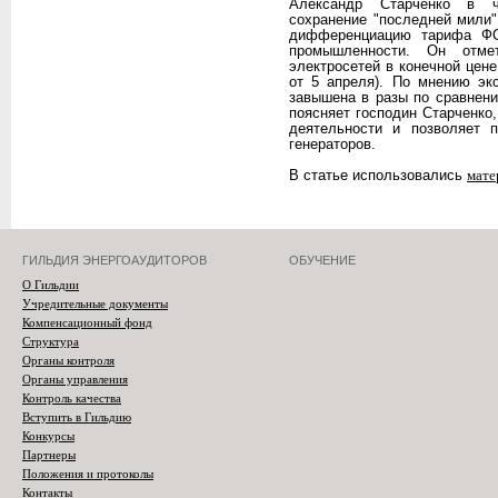
Александр Старченко в ч
сохранение "последней мили"
дифференциацию тарифа ФС
промышленности. Он отме
электросетей в конечной цене
от 5 апреля). По мнению эк
завышена в разы по сравнени
поясняет господин Старченко
деятельности и позволяет 
генераторов.
В статье использовались
мате
ГИЛЬДИЯ ЭНЕРГОАУДИТОРОВ
ОБУЧЕНИЕ
О Гильдии
Учредительные документы
Компенсационный фонд
Структура
Органы контроля
Органы управления
Контроль качества
Вступить в Гильдию
Конкурсы
Партнеры
Положения и протоколы
Контакты