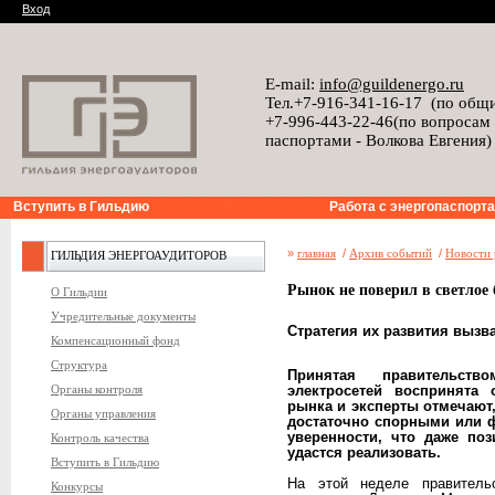
Вход
E-mail:
info@guildenergo.ru
Тел.+7-916-341-16-17 (по общ
+7-996-443-22-46(по вопросам
паспортами - Волкова Евгения)
Вступить в Гильдию
Работа с энергопаспорт
»
главная
/
Архив событий
/
Новости 
ГИЛЬДИЯ ЭНЕРГОАУДИТОРОВ
Рынок не поверил в светлое 
О Гильдии
Учредительные документы
Стратегия их развития вызв
Компенсационный фонд
Структура
Принятая правительств
Органы контроля
электросетей воспринята 
рынка и эксперты отмечают
Органы управления
достаточно спорными или ф
уверенности, что даже поз
Контроль качества
удастся реализовать.
Вступить в Гильдию
На этой неделе правитель
Конкурсы