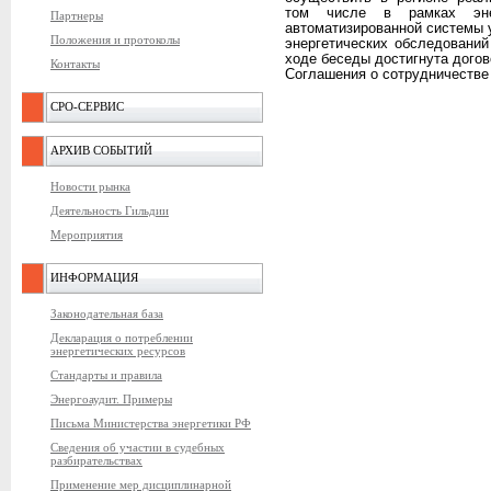
том числе в рамках энер
Партнеры
автоматизированной системы 
Положения и протоколы
энергетических обследовани
ходе беседы достигнута дого
Контакты
Соглашения о сотрудничестве 
СРО-СЕРВИС
АРХИВ СОБЫТИЙ
Новости рынка
Деятельность Гильдии
Мероприятия
ИНФОРМАЦИЯ
Законодательная база
Декларация о потреблении
энергетических ресурсов
Стандарты и правила
Энергоаудит. Примеры
Письма Министерства энергетики РФ
Сведения об участии в судебных
разбирательствах
Применение мер дисциплинарной