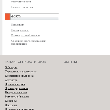
ответственности
Графики проверок
ФОРУМ
Концепция
Преподаватели
Партнеры по обучению
Сборник энергосберегающих
мероприятий
ГИЛЬДИЯ ЭНЕРГОАУДИТОРОВ
ОБУЧЕНИЕ
О Гильдии
Учредительные документы
Компенсационный фонд
Структура
Органы контроля
Органы управления
Контроль качества
Вступить в Гильдию
Конкурсы
Партнеры
Положения и протоколы