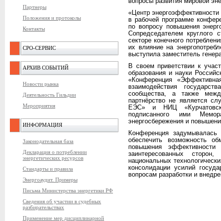
вопросы развития мировой эне
Партнеры
«Центр энергоэффективности
Положения и протоколы
в рабочей программе конфер
по вопросу повышения энерг
Контакты
Сопредседателем круглого 
секторе конечного потреблен
их влияние на энергопотреб
СРО-СЕРВИС
выступила заместитель генер
В своем приветствии к учас
АРХИВ СОБЫТИЙ
образования и науки Российс
«Конференция «Эффективная
Новости рынка
взаимодействия государств
сообщества, а также межд
Деятельность Гильдии
партнёрство не является с
Мероприятия
ЕЭС» и НИЦ «Курчатовск
подписанного ими Мемо
энергосбережения и повышени
ИНФОРМАЦИЯ
Конференция задумывалась 
обеспечить возможность о
Законодательная база
повышения эффективности 
Декларация о потреблении
заинтересованных сторон,
энергетических ресурсов
национальных технологически
консолидации усилий госуда
Стандарты и правила
вопросам разработки и внедре
Энергоаудит. Примеры
Письма Министерства энергетики РФ
Сведения об участии в судебных
разбирательствах
Применение мер дисциплинарной