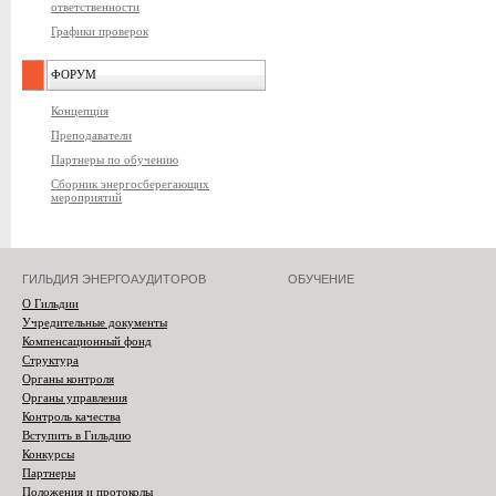
ответственности
Графики проверок
ФОРУМ
Концепция
Преподаватели
Партнеры по обучению
Сборник энергосберегающих
мероприятий
ГИЛЬДИЯ ЭНЕРГОАУДИТОРОВ
ОБУЧЕНИЕ
О Гильдии
Учредительные документы
Компенсационный фонд
Структура
Органы контроля
Органы управления
Контроль качества
Вступить в Гильдию
Конкурсы
Партнеры
Положения и протоколы