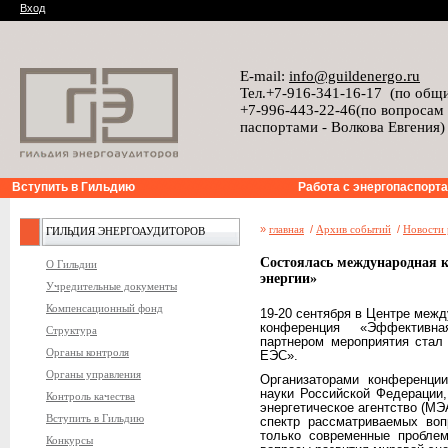
Вход
E-mail:
info@guildenergo.ru
Тел.+7-916-341-16-17 (по общ
+7-996-443-22-46(по вопросам
паспортами - Волкова Евгения)
Вступить в Гильдию
Работа с энергопаспорт
»
главная
/
Архив событий
/
Новости 
ГИЛЬДИЯ ЭНЕРГОАУДИТОРОВ
Состоялась международная 
О Гильдии
энергии»
Учредительные документы
Компенсационный фонд
19-20 сентября в Центре меж
конференция «Эффективн
Структура
партнером мероприятия ста
Органы контроля
ЕЭС».
Органы управления
Организаторами конференци
науки Российской Федераци
Контроль качества
энергетическое агентство (МЭ
Вступить в Гильдию
спектр рассматриваемых воп
только современные проблем
Конкурсы