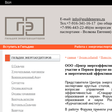
Вход
E-mail:
info@guildenergo.ru
Тел.+7-916-341-16-17 (по общ
+7-996-443-22-46(по вопросам
паспортами - Волкова Евгения)
Вступить в Гильдию
Работа с энергопаспорт
»
главная
/
Архив событий
/
Новости 
ГИЛЬДИЯ ЭНЕРГОАУДИТОРОВ
ООО «Центр энергоэффекти
О Гильдии
участие в Первом форуме по
Учредительные документы
и энергетической эффективн
Компенсационный фонд
Представители Центра энерг
Структура
экспертами круглых столов
Органы контроля
вопросам управления эн
эффективностью «Стандар
Органы управления
образования и науки». Фору
Контроль качества
образования и науки Ро
«Курчатовский институт».
Вступить в Гильдию
В работе Форума приняли уча
Конкурсы