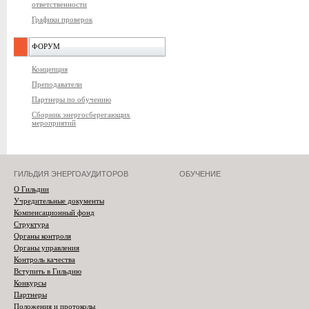
ответственности
Графики проверок
ФОРУМ
Концепция
Преподаватели
Партнеры по обучению
Сборник энергосберегающих
мероприятий
ГИЛЬДИЯ ЭНЕРГОАУДИТОРОВ
ОБУЧЕНИЕ
О Гильдии
Учредительные документы
Компенсационный фонд
Структура
Органы контроля
Органы управления
Контроль качества
Вступить в Гильдию
Конкурсы
Партнеры
Положения и протоколы