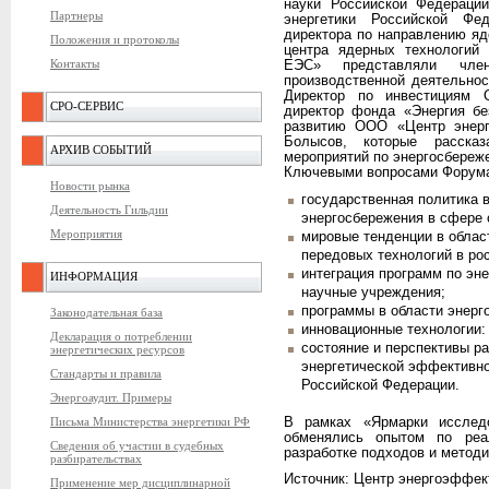
науки Российской Федераци
Партнеры
энергетики Российской Фе
директора по направлению яд
Положения и протоколы
центра ядерных технологи
Контакты
ЕЭС» представляли чле
производственной деятельн
Директор по инвестиция
СРО-СЕРВИС
директор фонда «Энергия бе
развитию ООО «Центр энер
Болысов, которые расска
АРХИВ СОБЫТИЙ
мероприятий по энергосбереж
Ключевыми вопросами Форума,
Новости рынка
государственная политика 
Деятельность Гильдии
энергосбережения в сфере 
Мероприятия
мировые тенденции в облас
передовых технологий в ро
интеграция программ по эн
ИНФОРМАЦИЯ
научные учреждения;
программы в области энер
Законодательная база
инновационные технологии:
Декларация о потреблении
состояние и перспективы р
энергетических ресурсов
энергетической эффективно
Стандарты и правила
Российской Федерации.
Энергоаудит. Примеры
В рамках «Ярмарки исслед
Письма Министерства энергетики РФ
обменялись опытом по реа
Сведения об участии в судебных
разработке подходов и методи
разбирательствах
Источник: Центр энергоэффе
Применение мер дисциплинарной