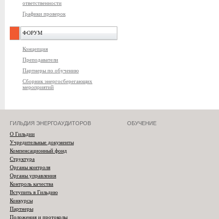
ответственности
Графики проверок
ФОРУМ
Концепция
Преподаватели
Партнеры по обучению
Сборник энергосберегающих
мероприятий
ГИЛЬДИЯ ЭНЕРГОАУДИТОРОВ
ОБУЧЕНИЕ
О Гильдии
Учредительные документы
Компенсационный фонд
Структура
Органы контроля
Органы управления
Контроль качества
Вступить в Гильдию
Конкурсы
Партнеры
Положения и протоколы