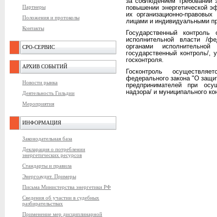
за соблюдением требований 
Партнеры
повышении энергетической э
их организационно-правовых
Положения и протоколы
лицами и индивидуальными п
Контакты
Государственный контроль
исполнительной власти /фе
органами исполнительной
СРО-СЕРВИС
государственный контроль/,
госконтроля.
АРХИВ СОБЫТИЙ
Госконтроль осуществля
федерального закона "О защи
Новости рынка
предпринимателей при осущ
надзора/ и муниципального ко
Деятельность Гильдии
Мероприятия
ИНФОРМАЦИЯ
Законодательная база
Декларация о потреблении
энергетических ресурсов
Стандарты и правила
Энергоаудит. Примеры
Письма Министерства энергетики РФ
Сведения об участии в судебных
разбирательствах
Применение мер дисциплинарной