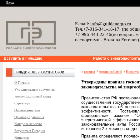
Вход
E-mail:
info@guildenergo.ru
Тел.+7-916-341-16-17 (по общ
+7-996-443-22-46(по вопросам
паспортами - Волкова Евгения)
Вступить в Гильдию
Работа с энергопаспорт
»
главная
/
Архив событий
/
Новости 
ГИЛЬДИЯ ЭНЕРГОАУДИТОРОВ
Утверждены правила госкон
О Гильдии
законодательства об энергос
Учредительные документы
Компенсационный фонд
Правительство РФ постановле
осуществления государствен
Структура
законодательства об энерго
Органы контроля
эффективности. Постано
федеральным законом "О
Органы управления
энергетической эффективно
Контроль качества
законодательные акты Росс
истечении 2-х месяцев со дня
Вступить в Гильдию
Правила определяют порядок
Конкурсы