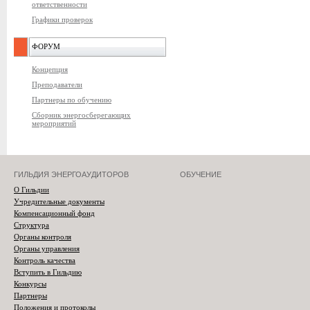
ответственности
Графики проверок
ФОРУМ
Концепция
Преподаватели
Партнеры по обучению
Сборник энергосберегающих
мероприятий
ГИЛЬДИЯ ЭНЕРГОАУДИТОРОВ
ОБУЧЕНИЕ
О Гильдии
Учредительные документы
Компенсационный фонд
Структура
Органы контроля
Органы управления
Контроль качества
Вступить в Гильдию
Конкурсы
Партнеры
Положения и протоколы