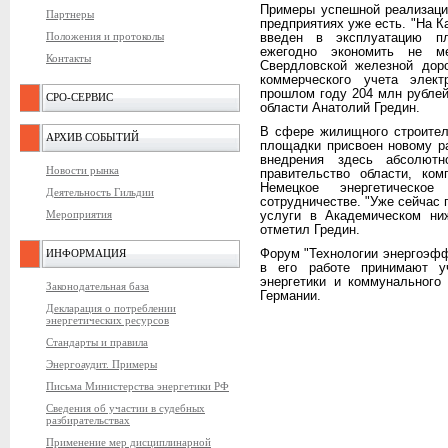
Примеры успешной реализаци
Партнеры
предприятиях уже есть. "На 
Положения и протоколы
введен в эксплуатацию пл
ежегодно экономить не м
Контакты
Свердловской железной доро
коммерческого учета элект
прошлом году 204 млн рублей
СРО-СЕРВИС
области Анатолий Гредин.
В сфере жилищного строител
АРХИВ СОБЫТИЙ
площадки присвоен новому р
внедрения здесь абсолютн
Новости рынка
правительство области, ком
Немецкое энергетическо
Деятельность Гильдии
сотрудничестве. "Уже сейчас
Мероприятия
услуги в Академическом ни
отметил Гредин.
ИНФОРМАЦИЯ
Форум "Технологии энергоэффе
в его работе принимают у
энергетики и коммунального
Законодательная база
Германии.
Декларация о потреблении
энергетических ресурсов
Стандарты и правила
Энергоаудит. Примеры
Письма Министерства энергетики РФ
Сведения об участии в судебных
разбирательствах
Применение мер дисциплинарной