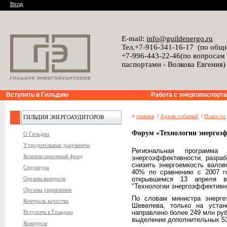
Вход
E-mail:
info@guildenergo.ru
Тел.+7-916-341-16-17 (по общ
+7-996-443-22-46(по вопросам
паспортами - Волкова Евгения)
Вступить в Гильдию
Работа с энергопаспорт
»
главная
/
Архив событий
/
Новости 
ГИЛЬДИЯ ЭНЕРГОАУДИТОРОВ
Форум «Технологии энергоэф
О Гильдии
Учредительные документы
Региональная программа
Компенсационный фонд
энергоэффективности, разраб
снизить энергоемкость валов
Структура
40% по сравнению с 2007 г
Органы контроля
открывшемся 13 апреля в
"Технологии энергоэффективно
Органы управления
По словам министра энерг
Контроль качества
Шевелева, только на устан
Вступить в Гильдию
направлено более 249 млн руб
выделении дополнительных 537
Конкурсы